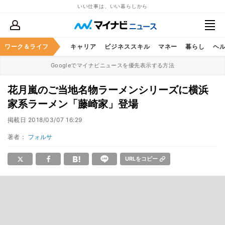
いい仕事は、いい暮らしから
ワーク＆ライフ
キャリア
ビジネススキル
マネー
暮らし
ヘ
Googleでマイナビニュースを優先表示する方法
花月嵐のご当地名物ラーメンシリーズに横浜
家系ラーメン「藤崎家」登場
掲載日
2018/03/07 16:29
著者：
フォルサ
URLをコピー