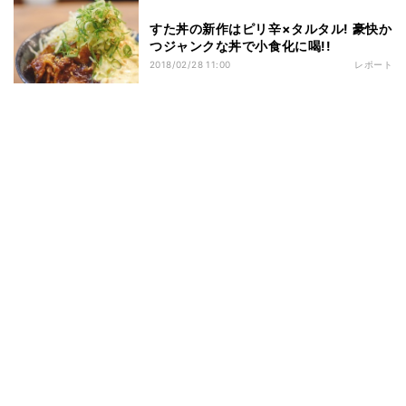
すた丼の新作はピリ辛×タルタル! 豪快か
つジャンクな丼で小食化に喝!!
2018/02/28 11:00
レポート