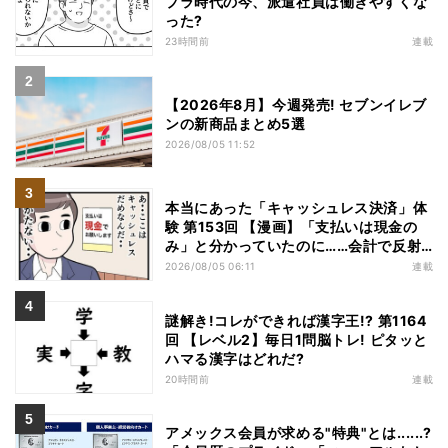
プラ時代の今、派遣社員は働きやすくな
った?
23時間前
連載
【2026年8月】今週発売! セブンイレブ
ンの新商品まとめ5選
2026/08/05 11:52
本当にあった「キャッシュレス決済」体
験 第153回 【漫画】「支払いは現金の
み」と分かっていたのに……会計で反射
的に出してしまったものは
2026/08/05 06:11
連載
謎解き!コレができれば漢字王!? 第1164
回 【レベル2】毎日1問脳トレ! ピタッと
ハマる漢字はどれだ?
20時間前
連載
アメックス会員が求める"特典"とは......?