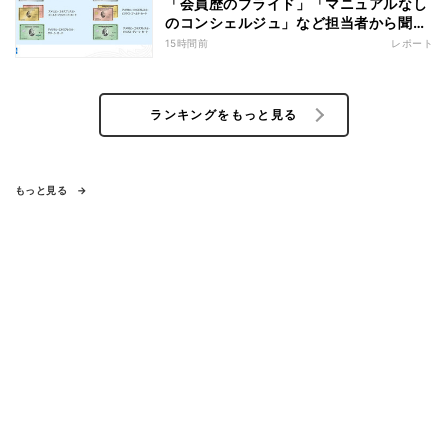
「会員歴のプライド」「マニュアルなし
のコンシェルジュ」など担当者から聞い
た"裏話"も
15時間前
レポート
ランキングをもっと見る
もっと見る