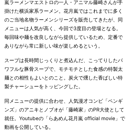
嵐ラーメンマエストロの一人・アニマル藤崎さんが手
掛けた横浜家系ラーメン。花月嵐ではこれまでに多く
のご当地名物ラーメンシリーズを販売してきたが、同
メニューは人気が高く、今回で3度目の登場となる。
毎回味や麺を改良しながら提供しているため、定番で
ありながら常に新しい味が楽しめるという。
スープは長時間じっくりと煮込んだ、こってりしたパ
ワフルな豚骨スープで、モチモチとした食感の特製太
麺との相性もよいとのこと。炭火で燻した香ばしい特
製チャーシューをトッピングした。
同メニューの提供に合わせ、人気漫才コンビ「ペンギ
ンズ」のアニキとノブオが「藤崎家」のPR大使として
就任。Youtubeの「らあめん花月嵐 official movie」で
動画を公開している。