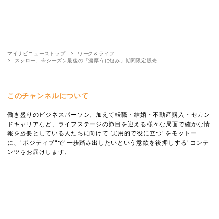
マイナビニューストップ
ワーク＆ライフ
スシロー、今シーズン最後の「濃厚うに包み」期間限定販売
このチャンネルについて
働き盛りのビジネスパーソン、加えて転職・結婚・不動産購入・セカン
ドキャリアなど、ライフステージの節目を迎える様々な局面で確かな情
報を必要としている人たちに向けて"実用的で役に立つ"をモットー
に、"ポジティブ"で"一歩踏み出したいという意欲を後押しする"コンテ
ンツをお届けします。