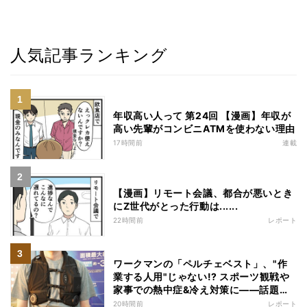
人気記事ランキング
年収高い人って 第24回 【漫画】年収が
高い先輩がコンビニATMを使わない理由
17時間前
連載
【漫画】リモート会議、都合が悪いとき
にZ世代がとった行動は......
22時間前
レポート
ワークマンの「ペルチェベスト」、"作
業する人用"じゃない!? スポーツ観戦や
家事での熱中症&冷え対策に――話題の
商品を徹底検証
20時間前
レポート