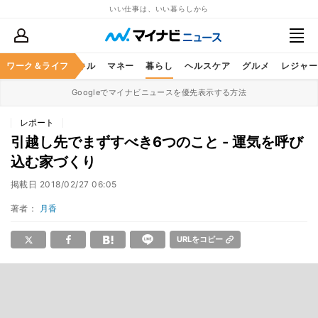
いい仕事は、いい暮らしから
ャリア
ワーク＆ライフ
ビジネススキル
マネー
暮らし
ヘルスケア
グルメ
レジャー
Googleでマイナビニュースを優先表示する方法
レポート
引越し先でまずすべき6つのこと - 運気を呼び
込む家づくり
掲載日
2018/02/27 06:05
著者：
月香
URLをコピー