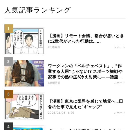
人気記事ランキング
【漫画】リモート会議、都合が悪いとき
にZ世代がとった行動は......
20時間前
レポート
ワークマンの「ペルチェベスト」、"作
業する人用"じゃない!? スポーツ観戦や
家事での熱中症&冷え対策に――話題の
商品を徹底検証
18時間前
レポート
【漫画】東京に限界を感じて地元へ…田
舎の仕事で見えた“ギャップ”
2026/08/06 16:03
レポート