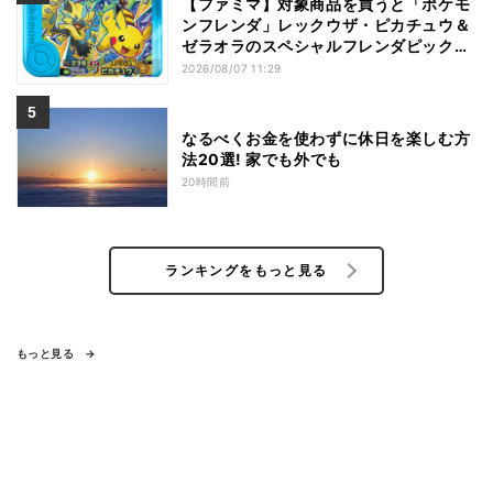
【ファミマ】対象商品を買うと「ポケモ
ンフレンダ」レックウザ・ピカチュウ＆
ゼラオラのスペシャルフレンダピックが
もらえるキャンペーン
2026/08/07 11:29
なるべくお金を使わずに休日を楽しむ方
法20選! 家でも外でも
20時間前
ランキングをもっと見る
もっと見る