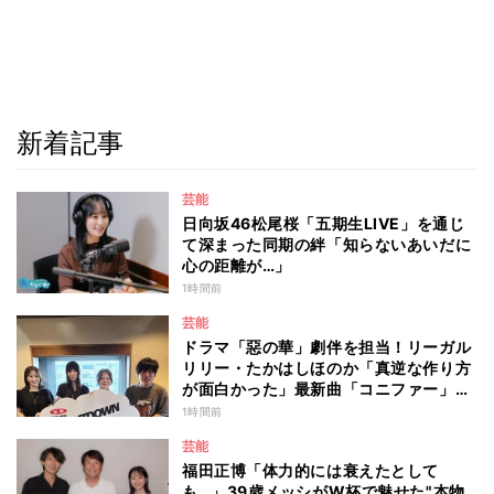
新着記事
芸能
日向坂46松尾桜「五期生LIVE」を通じ
て深まった同期の絆「知らないあいだに
心の距離が…」
1時間前
芸能
ドラマ「惡の華」劇伴を担当！リーガル
リリー・たかはしほのか「真逆な作り方
が面白かった」最新曲「コニファー」制
作秘話も
1時間前
芸能
福田正博「体力的には衰えたとして
も…」39歳メッシがW杯で魅せた"本物