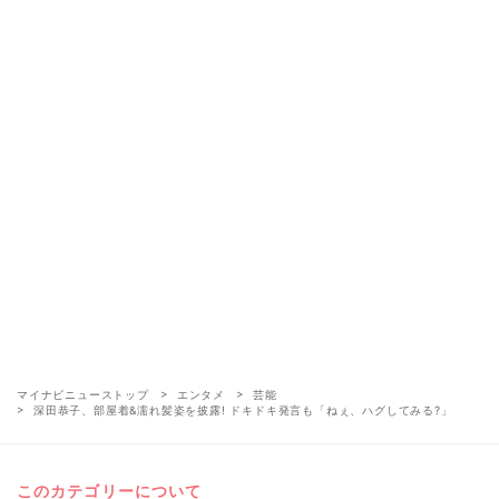
マイナビニューストップ
エンタメ
芸能
深田恭子、部屋着&濡れ髪姿を披露! ドキドキ発言も「ねぇ、ハグしてみる?」
このカテゴリーについて