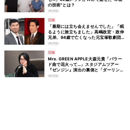
の技術"とは？
3時間前
芸能
「最期には立ち会えませんでした」「眠
るように旅立ちました」高嶋政宏・政伸
兄弟、94歳で亡くなった元宝塚歌劇団ト
ップスターの母・寿美花代を追悼 ここ
3時間前
数年は誤嚥性肺炎で入退院を繰り返して
芸能
いた
Mrs. GREEN APPLE大森元貴「バラー
ド曲で花火って…」スタジアムツアー
『ゼンジン』演出の裏側と「ダーリン」
への思いを語る
3時間前