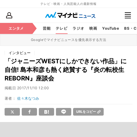
テレビ・映画・人気芸能人の最新情報
エンタメ
芸能
テレビ
ラジオ
映画
YouTube
BS・
Googleでマイナビニュースを優先表示する方法
インタビュー
「ジャニーズWESTにしかできない作品」に
自信! 島本和彦も熱く絶賛する『炎の転校生
REBORN』座談会
掲載日
2017/11/10 12:00
著者：
佐々木なつみ
URLをコピー