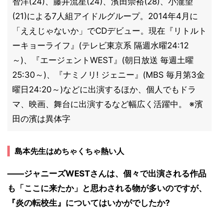
智洋(24)、藤井流星(24)、濱田崇裕(28)、小瀧望
(21)による7人組アイドルグループ。2014年4月に
「ええじゃないか」でCDデビュー。現在『リトルト
ーキョーライフ』(テレビ東京系 隔週水曜24:12
～)、『エージェントWEST』(朝日放送 毎週土曜
25:30～)、『ナミノリ! ジェニー』(MBS 毎月第3金
曜日24:20～)などに出演するほか、個人でもドラ
マ、映画、舞台に出演するなど幅広く活躍中。 ※濱
田の濱は異体字
島本先生はめちゃくちゃ熱い人
――ジャニーズWESTさんは、個々で出演される作品
も「ここに来たか」と思わされる物が多いのですが、
『炎の転校生』についてはいかがでしたか?