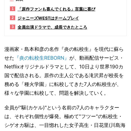
「原作ファンも喜んでくれる」言葉に喜び
1
ジャニーズWESTはチームプレイ
2
全員出演ドラマで、成長できたところ
3
漫画家・島本和彦の名作『炎の転校生』を現代に蘇ら
せた
『炎の転校生REBORN』
が、動画配信サービス・
Netflixオリジナルドラマとして、10日より世界190カ
国で配信される。原作の主人公である滝沢昇が校長を
務める「種火学園」に転校してきた7人の転校生が、
様々な学園に転校して、問題を解決していく。
全員が"駆(カケル)"という名前の7人のキャラクター
は、それぞれ個性が爆発。極めて"フツー"の転校生・
シゲオカ駆は、一目惚れした女子高生・日花里(川島海