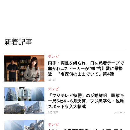
新着記事
テレビ
両手・両足を縛られ、口を粘着テープで
塞がれ…ストーカーが“楓”吉川愛に最接
近 『名探偵のままでいて』第4話
3分前
テレビ
「フジテレビ特需」の反動鮮明 民放キ
ー局5社4～6月決算、フジ黒字化・他局
スポット収入大幅減
7時間前
レポート
テレビ