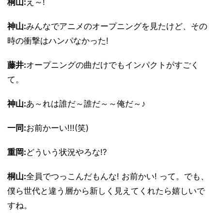
桐山:
え～!
神山:
みんなでアニメのオープニングを見たけど、その
時の衝撃はハンパなかった!
藤井:
オープニングの曲だけでもインパクトがすごく
て。
神山:
あ～れは誰だ～誰だ～～俺だ～♪
一同:
お前かーい!!!(笑)
重岡:
どういう状況やろな!?
桐山:
全員でつっこんだもんな! お前かい! って。でも、
僕ら世代と違う層から新しく見えてくれたら嬉しいで
すね。