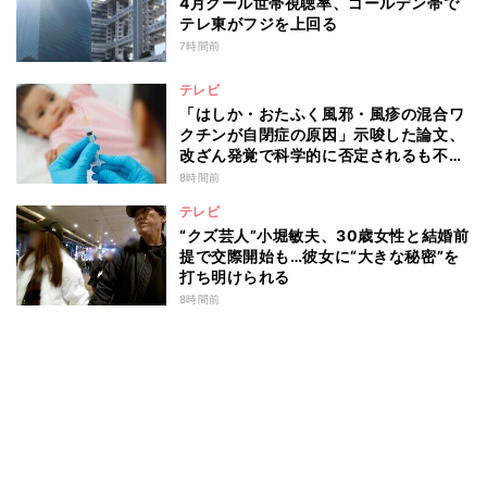
4月クール世帯視聴率、ゴールデン帯で
テレ東がフジを上回る
7時間前
テレビ
「はしか・おたふく風邪・風疹の混合ワ
クチンが自閉症の原因」示唆した論文、
改ざん発覚で科学的に否定されるも不安
消えず…科学者たちの反証はなぜ届かな
8時間前
かったのか
テレビ
“クズ芸人”小堀敏夫、30歳女性と結婚前
提で交際開始も…彼女に“大きな秘密”を
打ち明けられる
8時間前