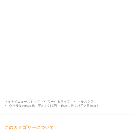
マイナビニューストップ
ワーク＆ライフ
ヘルスケア
会社帰りの飲み代、平均4,053円 – 飲みに行く相手と目的は?
このカテゴリーについて