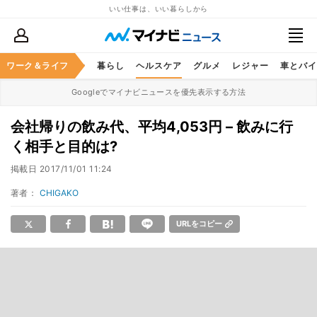
いい仕事は、いい暮らしから
ジネススキル
ワーク＆ライフ
マネー
暮らし
ヘルスケア
グルメ
レジャー
車とバイ
Googleでマイナビニュースを優先表示する方法
会社帰りの飲み代、平均4,053円 – 飲みに行
く相手と目的は?
掲載日
2017/11/01 11:24
著者：
CHIGAKO
URLをコピー