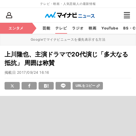
テレビ・映画・人気芸能人の最新情報
エンタメ
芸能
テレビ
ラジオ
映画
YouTube
BS・
Googleでマイナビニュースを優先表示する方法
上川隆也、主演ドラマで20代演じ「多大なる
抵抗」 周囲は称賛
掲載日
2017/09/24 16:16
URLをコピー