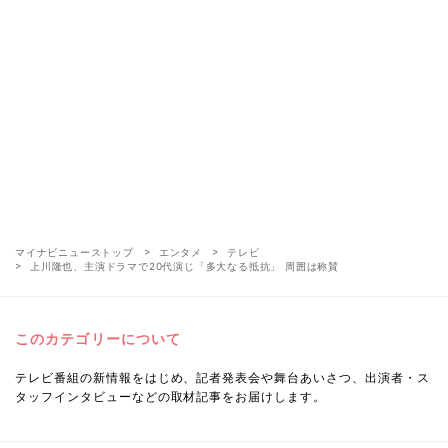
マイナビニューストップ
エンタメ
テレビ
上川隆也、主演ドラマで20代演じ「多大なる抵抗」 周囲は称賛
このカテゴリーについて
テレビ番組の新情報をはじめ、記者発表会や舞台あいさつ、出演者・ス
タッフインタビューなどの取材記事をお届けします。