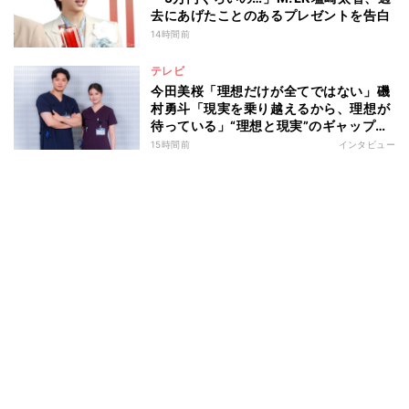
去にあげたことのあるプレゼントを告白
14時間前
テレビ
今田美桜「理想だけが全てではない」磯
村勇斗「現実を乗り越えるから、理想が
待っている」“理想と現実”のギャップに
悩む人へ 第一線で活躍する俳優2人の
15時間前
インタビュー
向き合い方とは