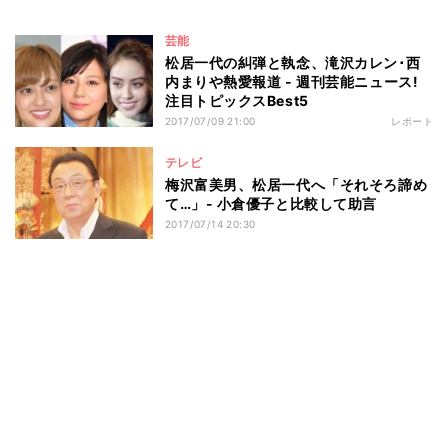
芸能
松居一代の糾弾と執念、滝沢カレン･西
内まりや熱愛報道 - 週刊芸能ニュース!
注目トピックスBest5
2017/07/09 21:00
レポート
テレビ
梅沢富美男、松居一代へ「それそろ諦め
て…」- 小倉優子と比較して助言
2017/07/14 20:30