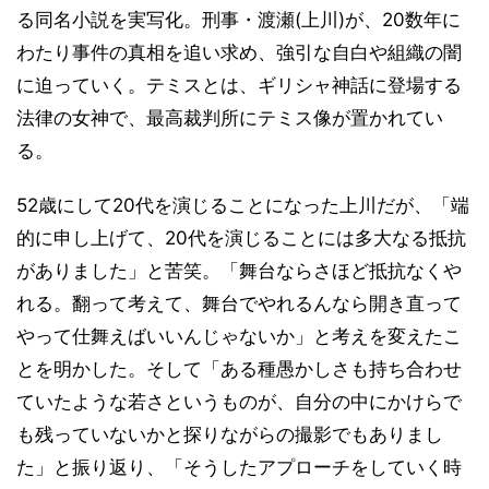
る同名小説を実写化。刑事・渡瀬(上川)が、20数年に
わたり事件の真相を追い求め、強引な自白や組織の闇
に迫っていく。テミスとは、ギリシャ神話に登場する
法律の女神で、最高裁判所にテミス像が置かれてい
る。
52歳にして20代を演じることになった上川だが、「端
的に申し上げて、20代を演じることには多大なる抵抗
がありました」と苦笑。「舞台ならさほど抵抗なくや
れる。翻って考えて、舞台でやれるんなら開き直って
やって仕舞えばいいんじゃないか」と考えを変えたこ
とを明かした。そして「ある種愚かしさも持ち合わせ
ていたような若さというものが、自分の中にかけらで
も残っていないかと探りながらの撮影でもありまし
た」と振り返り、「そうしたアプローチをしていく時