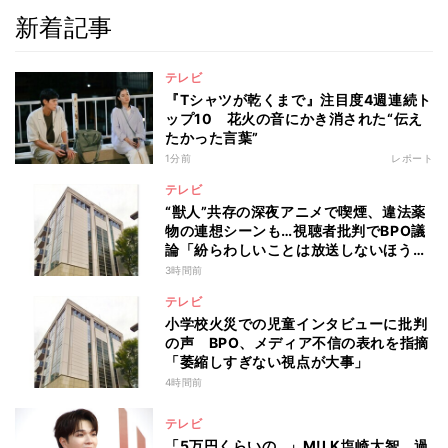
新着記事
テレビ
『Tシャツが乾くまで』注目度4週連続ト
ップ10 花火の音にかき消された“伝え
たかった言葉”
1分前
レポート
テレビ
“獣人”共存の深夜アニメで喫煙、違法薬
物の連想シーンも…視聴者批判でBPO議
論「紛らわしいことは放送しないほう
が」
3時間前
テレビ
小学校火災での児童インタビューに批判
の声 BPO、メディア不信の表れを指摘
「萎縮しすぎない視点が大事」
4時間前
テレビ
「5万円くらいの…」M!LK塩崎太智、過