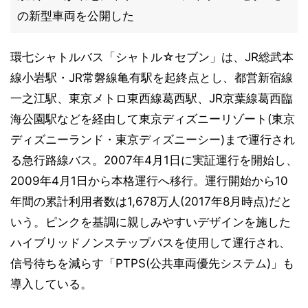
の新型車両を公開した
環七シャトルバス「シャトル☆セブン」は、JR総武本
線小岩駅・JR常磐線亀有駅を起終点とし、都営新宿線
一之江駅、東京メトロ東西線葛西駅、JR京葉線葛西臨
海公園駅などを経由して東京ディズニーリゾート(東京
ディズニーランド・東京ディズニーシー)まで運行され
る急行路線バス。2007年4月1日に実証運行を開始し、
2009年4月1日から本格運行へ移行。運行開始から10
年間の累計利用者数は1,678万人(2017年8月時点)だと
いう。ピンクを基調に親しみやすいデザインを施した
ハイブリッドノンステップバスを使用して運行され、
信号待ちを減らす「PTPS(公共車両優先システム)」も
導入している。