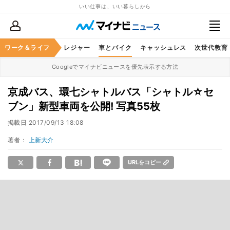
いい仕事は、いい暮らしから
ヘルスケア
ワーク＆ライフ
グルメ
レジャー
車とバイク
キャッシュレス
次世代教育
Googleでマイナビニュースを優先表示する方法
京成バス、環七シャトルバス「シャトル☆セ
ブン」新型車両を公開! 写真55枚
掲載日
2017/09/13 18:08
著者：
上新大介
URLをコピー