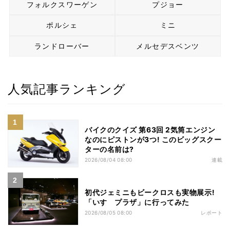
フォルクスワーゲン
プジョー
ポルシェ
ミニ
ランドローバー
メルセデスベンツ
人気記事ランキング
バイクのクイズ 第63回 2気筒エンジン
なのにピストンが3つ! このビッグスクー
ターの名前は?
2026/08/04 08:00
連載
初代ジェミニもビークロスも実物展示!
「いすゞプラザ」に行ってみた
2026/08/05 08:00
レポート