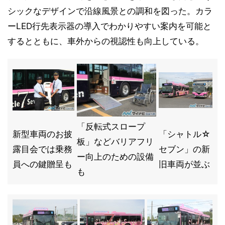
シックなデザインで沿線風景との調和を図った。カラ
ーLED行先表示器の導入でわかりやすい案内を可能と
するとともに、車外からの視認性も向上している。
「反転式スロープ
新型車両のお披
「シャトル☆
板」などバリアフリ
露目会では乗務
セブン」の新
ー向上のための設備
員への鍵贈呈も
旧車両が並ぶ
も