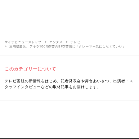
マイナビニューストップ
エンタメ
テレビ
三浦瑠麗氏、アキラ100%裸芸のBPO苦情に「クレーマー気にしなくていい」
このカテゴリーについて
テレビ番組の新情報をはじめ、記者発表会や舞台あいさつ、出演者・ス
タッフインタビューなどの取材記事をお届けします。