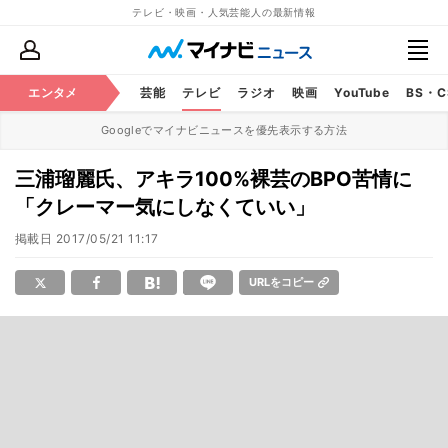
テレビ・映画・人気芸能人の最新情報
エンタメ
芸能
テレビ
ラジオ
映画
YouTube
BS・
Googleでマイナビニュースを優先表示する方法
三浦瑠麗氏、アキラ100%裸芸のBPO苦情に
「クレーマー気にしなくていい」
掲載日
2017/05/21 11:17
URLをコピー