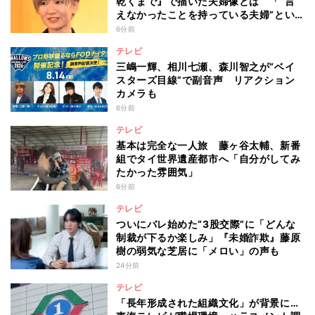
乾くまで』で描いた夫婦像とは 「“言
えなかったことを持っている夫婦”とい
うのは面白いかも」
6分前
テレビ
三嶋一輝、相川七瀬、森川智之が“ベイ
スターズ目線”で副音声 リアクション
カメラも
6分前
テレビ
基本は完全な一人旅 藤ヶ谷太輔、新番
組でタイ世界遺産都市へ「自分がしてみ
たかった雰囲気」
6分前
テレビ
ついにバレ始めた“3股交際”に「どんな
制裁が下るか楽しみ」『未婚詐欺』藤原
樹の弱気な芝居に「メロい」の声も
24分前
テレビ
「長年形成された組織文化」が背景に…