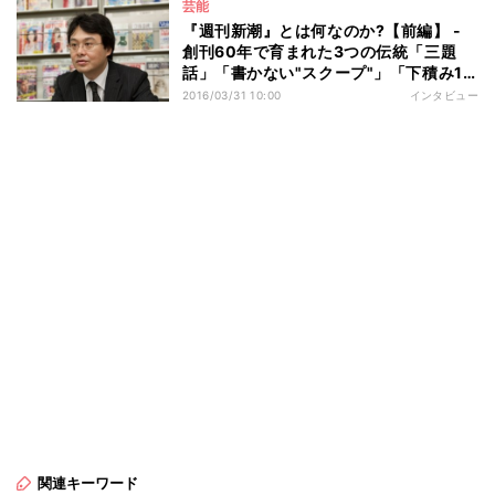
芸能
『週刊新潮』とは何なのか?【前編】 -
創刊60年で育まれた3つの伝統「三題
話」「書かない"スクープ"」「下積み10
年」
2016/03/31 10:00
インタビュー
関連キーワード