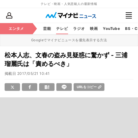
テレビ・映画・人気芸能人の最新情報
エンタメ
芸能
テレビ
ラジオ
映画
YouTube
BS・
Googleでマイナビニュースを優先表示する方法
松本人志、文春の盗み見疑惑に驚かず - 三浦
瑠麗氏は「責めるべき」
掲載日
2017/05/21 10:41
URLをコピー