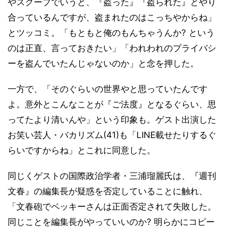
やスクープでいうと、『盗った』『盗られた』とやり
合っているんですが、盗まれたのはこっちやからね」
とツッコミ。「もともと俺のもんちゃうんか? という
のは正直、言っておきたい」「われわれのプライバシ
ーを盗んでいたんじゃないのか」と念を押した。
一方で、「そのぐらいの世界やと思っていたんです
よ。意外とこんなことが『ご法度』となるぐらい、思
ってたより清いんや」という印象も。ゲスト出演した
お笑い芸人・バカリズム(41)も「LINE載せたりするぐ
らいですからね」とこれに同意した。
同じくゲストの国際政治学者・三浦瑠麗氏は、『週刊
文春』の編集長が疑惑を否定していることに触れ、
「文春砲でベッキーさんは正面否定されて失敗した。
同じことを編集長がやっていいのか? 明らかにコピー