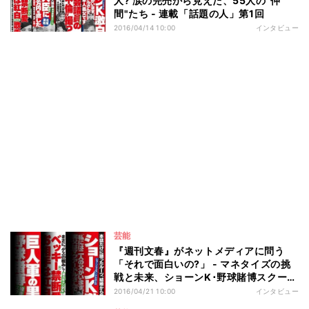
人? 涙の完売から見えた、55人の"仲
間"たち - 連載「話題の人」第1回
2016/04/14 10:00
インタビュー
芸能
『週刊文春』がネットメディアに問う
「それで面白いの?」 - マネタイズの挑
戦と未来、ショーンK･野球賭博スクープ
の真相
2016/04/21 10:00
インタビュー