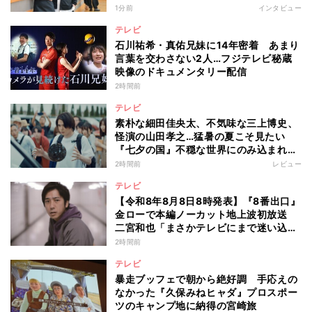
1分前
インタビュー
テレビ
石川祐希・真佑兄妹に14年密着 あまり
言葉を交わさない2人…フジテレビ秘蔵
映像のドキュメンタリー配信
2時間前
テレビ
素朴な細田佳央太、不気味な三上博史、
怪演の山田孝之…猛暑の夏こそ見たい
『七夕の国』不穏な世界にのみ込まれる
超常ミステリー
2時間前
レビュー
テレビ
【令和8年8月8日8時発表】『8番出口』
金ローで本編ノーカット地上波初放送
二宮和也「まさかテレビにまで迷い込ん
でしまうとは」
2時間前
テレビ
暴走ブッフェで朝から絶好調 手応えの
なかった『久保みねヒャダ』プロスポー
ツのキャンプ地に納得の宮崎旅