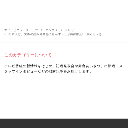
マイナビニューストップ
エンタメ
テレビ
松本人志、文春の盗み見疑惑に驚かず - 三浦瑠麗氏は「責めるべき」
このカテゴリーについて
テレビ番組の新情報をはじめ、記者発表会や舞台あいさつ、出演者・ス
タッフインタビューなどの取材記事をお届けします。