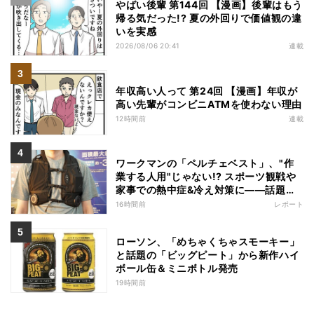
やばい後輩 第144回 【漫画】後輩はもう
帰る気だった!? 夏の外回りで価値観の違
いを実感
2026/08/06 20:41
連載
年収高い人って 第24回 【漫画】年収が
高い先輩がコンビニATMを使わない理由
12時間前
連載
ワークマンの「ペルチェベスト」、"作
業する人用"じゃない!? スポーツ観戦や
家事での熱中症&冷え対策に――話題の
商品を徹底検証
16時間前
レポート
ローソン、「めちゃくちゃスモーキー」
と話題の「ビッグピート」から新作ハイ
ボール缶＆ミニボトル発売
19時間前