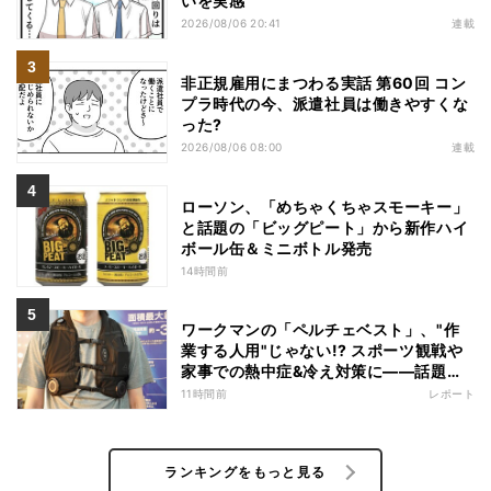
いを実感
2026/08/06 20:41
連載
非正規雇用にまつわる実話 第60回 コン
プラ時代の今、派遣社員は働きやすくな
った?
2026/08/06 08:00
連載
ローソン、「めちゃくちゃスモーキー」
と話題の「ビッグピート」から新作ハイ
ボール缶＆ミニボトル発売
14時間前
ワークマンの「ペルチェベスト」、"作
業する人用"じゃない!? スポーツ観戦や
家事での熱中症&冷え対策に――話題の
商品を徹底検証
11時間前
レポート
ランキングをもっと見る