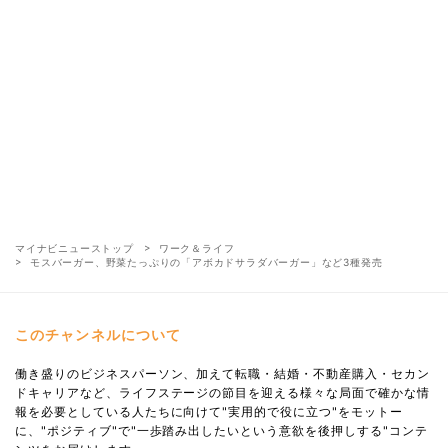
マイナビニューストップ
ワーク＆ライフ
モスバーガー、野菜たっぷりの「アボカドサラダバーガー」など3種発売
このチャンネルについて
働き盛りのビジネスパーソン、加えて転職・結婚・不動産購入・セカン
ドキャリアなど、ライフステージの節目を迎える様々な局面で確かな情
報を必要としている人たちに向けて"実用的で役に立つ"をモットー
に、"ポジティブ"で"一歩踏み出したいという意欲を後押しする"コンテ