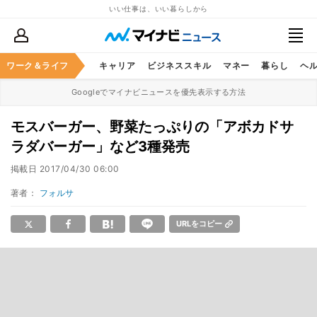
いい仕事は、いい暮らしから
ワーク＆ライフ
キャリア
ビジネススキル
マネー
暮らし
ヘ
Googleでマイナビニュースを優先表示する方法
モスバーガー、野菜たっぷりの「アボカドサ
ラダバーガー」など3種発売
掲載日
2017/04/30 06:00
著者：
フォルサ
URLをコピー