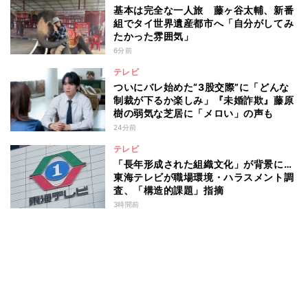
基本は完全な一人旅 藤ヶ谷太輔、新番
組でタイ世界遺産都市へ「自分がしてみ
たかった雰囲気」
6分前
テレビ
ついにバレ始めた“3股交際”に「どんな
制裁が下るか楽しみ」『未婚詐欺』藤原
樹の弱気な芝居に「メロい」の声も
24分前
テレビ
「長年形成された組織文化」が背景に…
東海テレビが職場環境・ハラスメント調
査、「構造的課題」指摘
3時間前