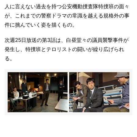
人に言えない過去を持つ公安機動捜査隊特捜班の面々
が、これまでの警察ドラマの常識を越える規格外の事
件に挑んでいく姿を描くもの。
次週25日放送の第3話は、白昼堂々の議員襲撃事件が
発生し、特捜班とテロリストの闘いが繰り広げられ
る。