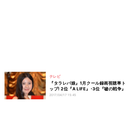
テレビ
『タラレバ娘』1月クール録画視聴率ト
ップ! 2位『A LIFE』･3位『嘘の戦争』
2017/04/17 15:45