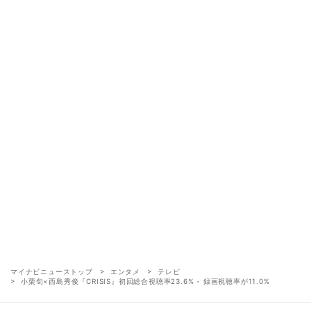
マイナビニューストップ
エンタメ
テレビ
小栗旬×西島秀俊『CRISIS』初回総合視聴率23.6% - 録画視聴率が11.0%