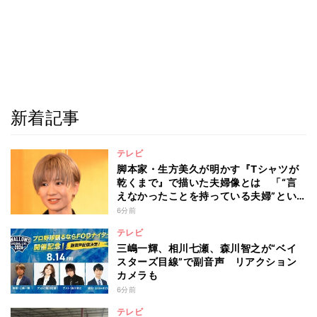
新着記事
テレビ
脚本家・生方美久が明かす『Tシャツが
乾くまで』で描いた夫婦像とは 「“言
えなかったことを持っている夫婦”とい
うのは面白いかも」
6分前
テレビ
三嶋一輝、相川七瀬、森川智之が“ベイ
スターズ目線”で副音声 リアクション
カメラも
6分前
テレビ