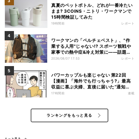
真夏のペットボトル、どれが一番冷たい
まま? 3COINS・ニトリ・ワークマンで
15時間検証してみた
19時間前
レポート
ワークマンの「ペルチェベスト」、"作
業する人用"じゃない!? スポーツ観戦や
家事での熱中症&冷え対策に――話題の
商品を徹底検証
2026/08/07 17:53
レポート
パワーカップルも楽じゃない 第22回
【漫画】「海外でも行っちゃう?」最高
収益に喜ぶ夫婦、直後に届いた“通知
書”で現実に戻された
17時間前
連載
ランキングをもっと見る
もっと見る