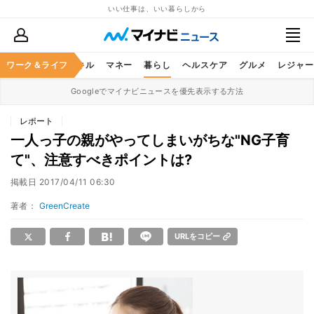
いい仕事は、いい暮らしから
ャリア
ワーク＆ライフ
ビジネススキル
マネー
暮らし
ヘルスケア
グルメ
レジャー
Googleでマイナビニュースを優先表示する方法
レポート
一人っ子の親がやってしまいがちな"NG子育
て"、注意すべきポイントは?
掲載日
2017/04/11 06:30
著者：
GreenCreate
URLをコピー