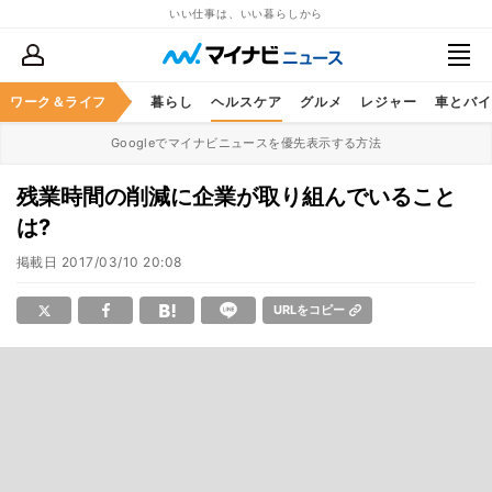
いい仕事は、いい暮らしから
ジネススキル
ワーク＆ライフ
マネー
暮らし
ヘルスケア
グルメ
レジャー
車とバイ
Googleでマイナビニュースを優先表示する方法
残業時間の削減に企業が取り組んでいること
は?
掲載日
2017/03/10 20:08
URLをコピー