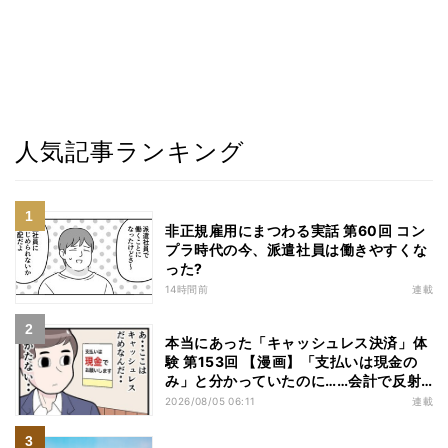
人気記事ランキング
非正規雇用にまつわる実話 第60回 コン
プラ時代の今、派遣社員は働きやすくな
った?
14時間前
連載
本当にあった「キャッシュレス決済」体
験 第153回 【漫画】「支払いは現金の
み」と分かっていたのに……会計で反射
的に出してしまったものは
2026/08/05 06:11
連載