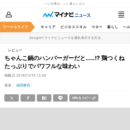
いい仕事は、いい暮らしから
ワーク＆ライフ
キャリア
ビジネススキル
マネー
暮らし
ヘ
Googleでマイナビニュースを優先表示する方法
レビュー
ちゃんこ鍋のハンバーガーだと……!? 鶏つくね
たっぷりでパワフルな味わい
掲載日
2016/12/15 12:40
著者：
福田啄也
URLをコピー