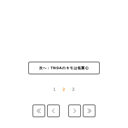
次へ：TNGAのキモは低重心
1
2
3