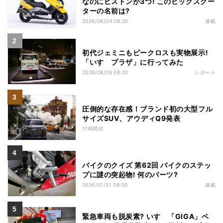
なのにピストンが3つ! このビッグスクー
ターの名前は?
2026/08/04 08:00
連載
初代ジェミニもビークロスも実物展示!
「いすゞプラザ」に行ってみた
2026/08/05 08:00
レポート
圧倒的な存在感！ブランド初の大型フル
サイズSUV、アウディQ9発表
17時間前
バイクのクイズ 第62回 バイクのステッ
プに謎の突起物! 何のパーツ?
2026/07/31 08:00
連載
緊急車両も脱炭素? いすゞ「GIGA」ベ