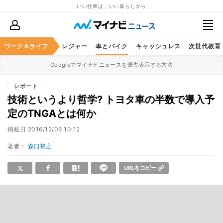
いい仕事は、いい暮らしから
ヘルスケア
ワーク＆ライフ
グルメ
レジャー
車とバイク
キャッシュレス
次世代教育
Googleでマイナビニュースを優先表示する方法
レポート
技術というより哲学? トヨタ車の半数で導入予
定のTNGAとは何か
掲載日
2016/12/06 10:12
著者：
森口将之
URLをコピー