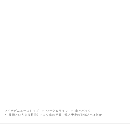
マイナビニューストップ
ワーク＆ライフ
車とバイク
技術というより哲学? トヨタ車の半数で導入予定のTNGAとは何か