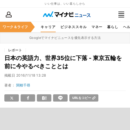
いい仕事は、いい暮らしから
ワーク＆ライフ
キャリア
ビジネススキル
マネー
暮らし
ヘ
Googleでマイナビニュースを優先表示する方法
レポート
日本の英語力、世界35位に下落 - 東京五輪を
前に今やるべきこととは
掲載日
2016/11/18 13:28
著者：
関根千尋
URLをコピー