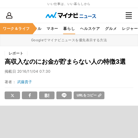
いい仕事は、いい暮らしから
ャリア
ワーク＆ライフ
ビジネススキル
マネー
暮らし
ヘルスケア
グルメ
レジャー
Googleでマイナビニュースを優先表示する方法
レポート
高収入なのにお金が貯まらない人の特徴3選
掲載日
2016/11/04 07:30
著者：
武藤貴子
URLをコピー