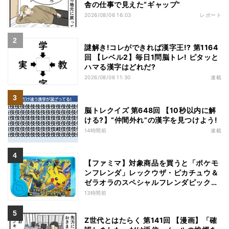
舎の仕事で見えた“ギャップ”
2026/08/06 16:03
レポート
謎解き!コレができれば漢字王!? 第1164
回 【レベル2】毎日1問脳トレ! ピタッと
ハマる漢字はどれだ?
2026/08/06 11:30
連載
脳トレクイズ 第648回 【10秒以内に解
ける?】“仲間外れ”の漢字を見つけよう!
14時間前
連載
【ファミマ】対象商品を買うと「ポケモ
ンフレンダ」レックウザ・ピカチュウ＆
ゼラオラのスペシャルフレンダピックが
もらえるキャンペーン
13時間前
Z世代とはたらく 第141回 【漫画】「確