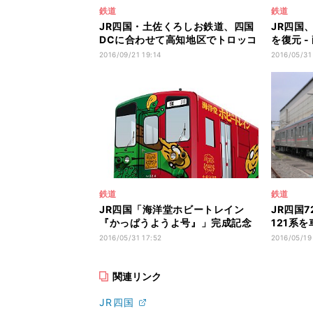
鉄道
鉄道
JR四国・土佐くろしお鉄道、四国
JR四国
DCに合わせて高知地区でトロッコ
を復元 
列車運転へ
事を実施
2016/09/21 19:14
2016/05/31
鉄道
鉄道
JR四国「海洋堂ホビートレイン
JR四国7
『かっぱうようよ号』」完成記念
121系
ツアーを実施
「efWI
2016/05/31 17:52
2016/05/19
関連リンク
JR四国