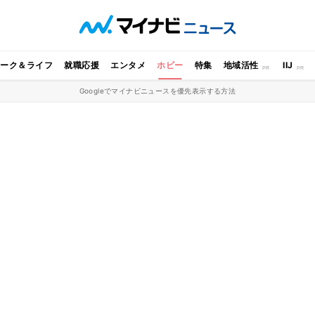
ワーク＆ライフ
就職応援
エンタメ
ホビー
特集
地域活性
IIJ
Googleでマイナビニュースを優先表示する方法