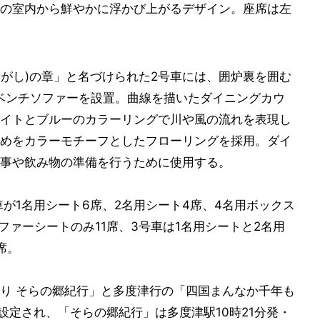
の室内から鮮やかに浮かび上がるデザイン。座席は左
すがし)の章」と名づけられた2号車には、囲炉裏を囲む
ベンチソファーを設置。曲線を描いたダイニングカウ
イトとブルーのカラーリングで川や風の流れを表現し
めをカラーモチーフとしたフローリングを採用。ダイ
事や飲み物の準備を行うために使用する。
車が1名用シート6席、2名用シート4席、4名用ボックス
ソファーシートのみ11席、3号車は1名用シートと2名用
席。
り そらの郷紀行」と多度津行の「四国まんなか千年も
設定され、「そらの郷紀行」は多度津駅10時21分発・