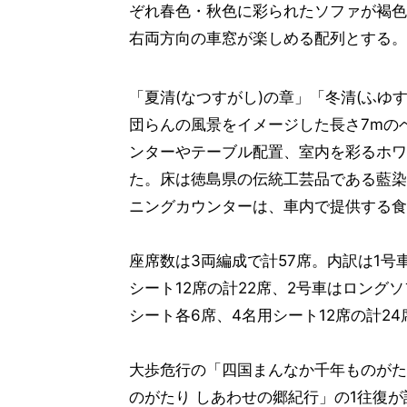
ぞれ春色・秋色に彩られたソファが褐色
右両方向の車窓が楽しめる配列とする。
「夏清(なつすがし)の章」「冬清(ふゆ
団らんの風景をイメージした長さ7mの
ンターやテーブル配置、室内を彩るホワ
た。床は徳島県の伝統工芸品である藍染
ニングカウンターは、車内で提供する食
座席数は3両編成で計57席。内訳は1号
シート12席の計22席、2号車はロング
シート各6席、4名用シート12席の計24
大歩危行の「四国まんなか千年ものがた
のがたり しあわせの郷紀行」の1往復が