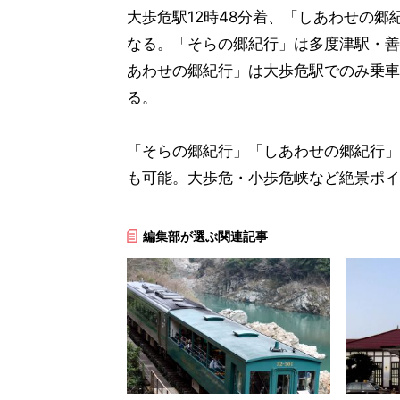
大歩危駅12時48分着、「しあわせの郷紀
なる。「そらの郷紀行」は多度津駅・善
あわせの郷紀行」は大歩危駅でのみ乗車
る。
「そらの郷紀行」「しあわせの郷紀行」
も可能。大歩危・小歩危峡など絶景ポイ
編集部が選ぶ関連記事