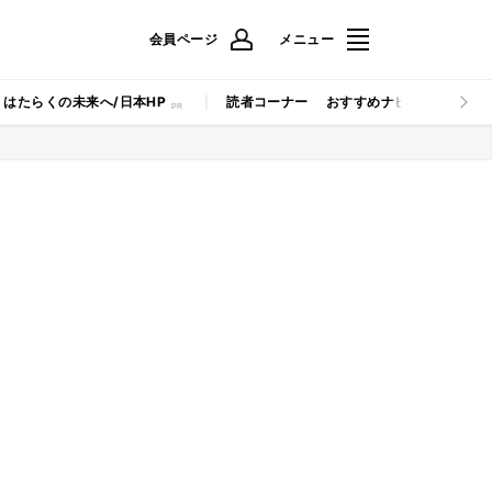
会員ページ
メニュー
はたらくの未来へ/日本HP
読者コーナー
おすすめナビ
マイナビB