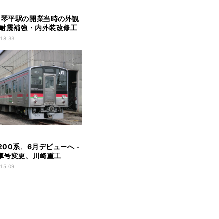
、琴平駅の開業当時の外観
- 耐震補強・内外装改修工
 18:33
200系、6月デビューへ -
を車号変更、川崎重工
NG」採用
 15:09