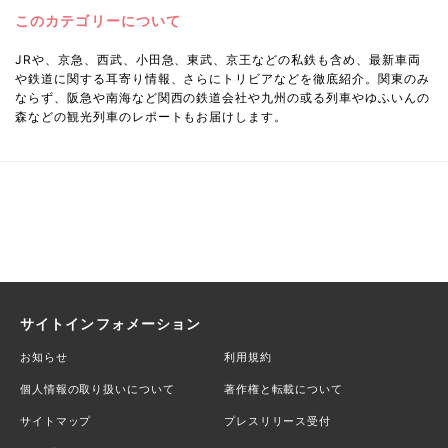
このカテゴリーについて
JRや、京急、西武、小田急、東武、京王などの私鉄も含め、最新車両
や鉄道に関する耳寄り情報、さらにトリビアなどを徹底紹介。関東のみ
ならず、阪急や南海など関西の鉄道会社や九州の或る列車やゆふいんの
森などの観光列車のレポートもお届けします。
サイトインフォメーション
お知らせ
利用規約
個人情報の取り扱いについて
著作権と転載について
サイトマップ
プレスリリース受付