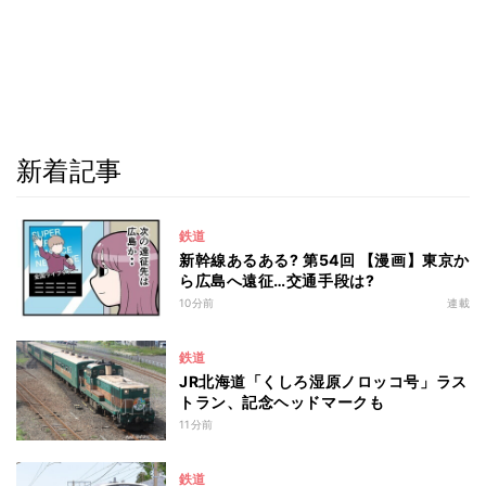
新着記事
鉄道
新幹線あるある? 第54回 【漫画】東京か
ら広島へ遠征…交通手段は?
10分前
連載
鉄道
JR北海道「くしろ湿原ノロッコ号」ラス
トラン、記念ヘッドマークも
11分前
鉄道