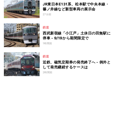
JR東日本E131系、松本駅で中央本線・
篠ノ井線など新型車両の展示会
27分前
鉄道
西武新宿線「小江戸」土休日の田無駅に
停車 - 9/19から期間限定で
1時間前
鉄道
近鉄、磁気定期券の発売終了へ - 例外と
して発売継続するケースは
2時間前