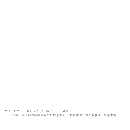
マイナビニューストップ
ホビー
鉄道
JR四国、琴平駅の開業当時の外観を復元 - 耐震補強・内外装改修工事を実施