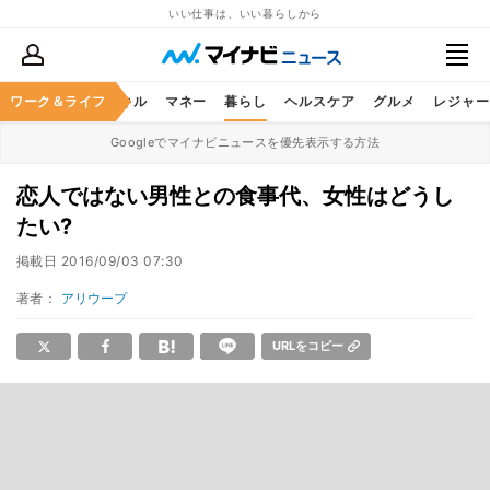
いい仕事は、いい暮らしから
ャリア
ワーク＆ライフ
ビジネススキル
マネー
暮らし
ヘルスケア
グルメ
レジャー
Googleでマイナビニュースを優先表示する方法
恋人ではない男性との食事代、女性はどうし
たい?
掲載日
2016/09/03 07:30
著者：
アリウープ
URLをコピー