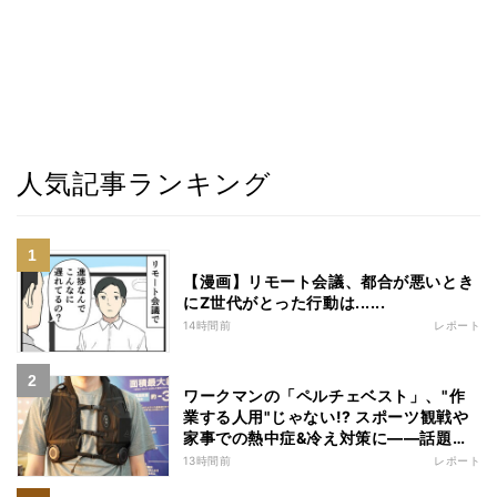
人気記事ランキング
【漫画】リモート会議、都合が悪いとき
にZ世代がとった行動は......
14時間前
レポート
ワークマンの「ペルチェベスト」、"作
業する人用"じゃない!? スポーツ観戦や
家事での熱中症&冷え対策に――話題の
商品を徹底検証
13時間前
レポート