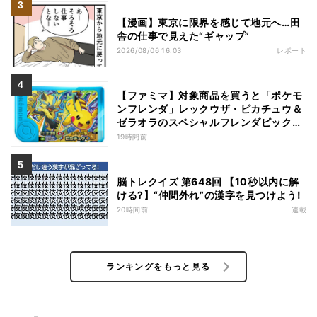
【漫画】東京に限界を感じて地元へ…田
舎の仕事で見えた“ギャップ”
2026/08/06 16:03
レポート
【ファミマ】対象商品を買うと「ポケモ
ンフレンダ」レックウザ・ピカチュウ＆
ゼラオラのスペシャルフレンダピックが
もらえるキャンペーン
19時間前
脳トレクイズ 第648回 【10秒以内に解
ける?】“仲間外れ”の漢字を見つけよう!
20時間前
連載
ランキングをもっと見る