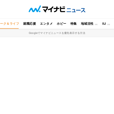
ワーク＆ライフ
就職応援
エンタメ
ホビー
特集
地域活性
IIJ
Googleでマイナビニュースを優先表示する方法