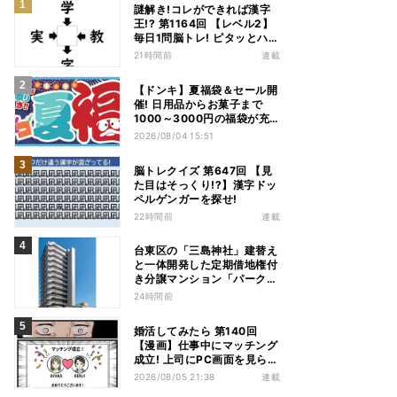
謎解き!コレができれば漢字
王!? 第1164回 【レベル2】
毎日1問脳トレ! ピタッとハマ
る漢字はどれだ?
21時間前
連載
【ドンキ】夏福袋＆セール開
催! 日用品からお菓子まで
1000～3000円の福袋が充
実、家電やアパレルなど人気
2026/08/04 15:51
商品も特価
脳トレクイズ 第647回 【見
た目はそっくり!?】漢字ドッ
ペルゲンガーを探せ!
22時間前
連載
台東区の「三島神社」建替え
と一体開発した定期借地権付
き分譲マンション「パークホ
ームズ入谷」竣工
24時間前
婚活してみたら 第140回
【漫画】仕事中にマッチング
成立! 上司にPC画面を見られ
た結果…
2026/08/05 21:38
連載