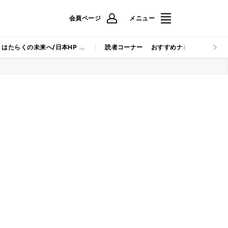
会員ページ
メニュー
はたらくの未来へ/日本HP
読者コーナー
おすすめナビ
マイナビB