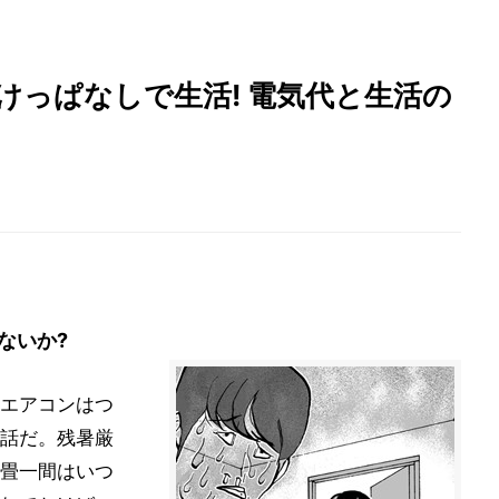
けっぱなしで生活! 電気代と生活の
ないか?
エアコンはつ
話だ。残暑厳
畳一間はいつ