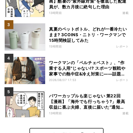
画】酷暑の“紫外線対策”を徹底した配達
員が、数カ月後に絶句した理由
13時間前
連載
真夏のペットボトル、どれが一番冷たい
まま? 3COINS・ニトリ・ワークマンで
15時間検証してみた
15時間前
レポート
ワークマンの「ペルチェベスト」、"作
業する人用"じゃない!? スポーツ観戦や
家事での熱中症&冷え対策に――話題の
商品を徹底検証
2026/08/07 17:53
レポート
パワーカップルも楽じゃない 第22回
【漫画】「海外でも行っちゃう?」最高
収益に喜ぶ夫婦、直後に届いた“通知
書”で現実に戻された
13時間前
連載