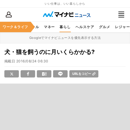
いい仕事は、いい暮らしから
ャリア
ワーク＆ライフ
ビジネススキル
マネー
暮らし
ヘルスケア
グルメ
レジャー
Googleでマイナビニュースを優先表示する方法
犬・猫を飼うのに月いくらかかる?
掲載日
2016/08/24 06:30
URLをコピー