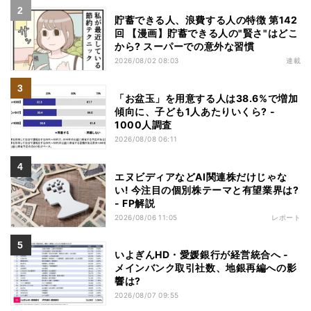
貯蓄できる人、浪費する人の特徴 第142
回 【漫画】貯蓄できる人の"賢さ"はどこ
から? スーパーでの意外な習慣
2026/08/02 08:03
連載
「お盆玉」を用意する人は38.6%で増加
傾向に、子ども1人あたりいくら? -
1000人調査
2026/08/08 06:11
エヌビディアなどAI関連株だけじゃな
い! 今注目の個別株テーマと有望業界は?
- FP解説
2026/08/06 11:05
レポート
いよぎんHD・愛媛銀行が経営統合へ -
メインバンク取引社数、地銀再編への影
響は?
2026/08/07 09:55