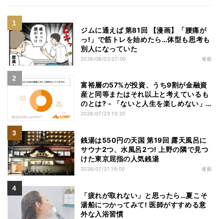
ジムに通えば 第81回 【漫画】「腰痛が
っ!」で筋トレを始めたら…体型も思考も
別人になっていた
2026/08/03 07:00
連載
富裕層の57%が投資、うち9割が金融資
産と同等またはそれ以上と考えているも
のとは? - 「ないと人生を楽しめない」
「人生の幸福度に直結する」「一度失え
2026/07/29 10:20
ばお金で買い戻すことが困難」
銭湯は550円の天国 第19回 露天風呂に
サウナ2つ、水風呂2つ! 上野の隣で見つ
けた東京屈指の人気銭湯
2026/07/31 16:00
連載
「疲れが取れない」と思ったら…夏こそ
湯船につかってみて! 医師がすすめる意
外な入浴習慣