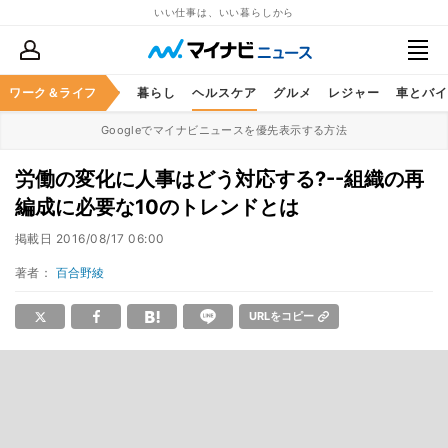
いい仕事は、いい暮らしから
ジネススキル
ワーク＆ライフ
マネー
暮らし
ヘルスケア
グルメ
レジャー
車とバイ
Googleでマイナビニュースを優先表示する方法
労働の変化に人事はどう対応する?--組織の再
編成に必要な10のトレンドとは
掲載日
2016/08/17 06:00
著者：
百合野綾
URLをコピー