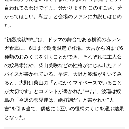
言われてるわけですよ。分かります!? このすごさ、分
かってほしい。私は」と会場のファンに力説しはじめ
た。
"初恋成就神社"は、ドラマの舞台である横浜の赤レン
ガ倉庫に、6日まで期間限定で登場。大吉から凶まで6
種類のおみくじを引くことができ、それぞれに主人公
の鮫島零治や、柴山美咲などの性格がにじみ出たアド
バイスが書かれている。早速、大野と波瑠が引いてみ
ると、大野は柴山の「とにかくマイペースでいること
が大切です」とコメントが書かれた"中吉"、波瑠は鮫
島の「今週の恋愛運は、絶好調だ」と書かれた"大
吉"を引き当て、偶然にも互いの役柄のくじを選ぶ結果
となった。