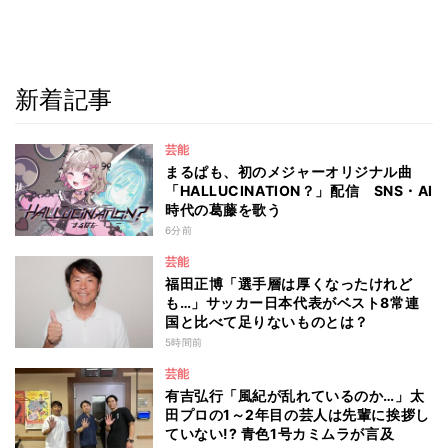
新着記事
芸能
まるぱも、初のメジャーオリジナル曲
「HALLUCINATION？」配信 SNS・AI
時代の葛藤を歌う
6分前
芸能
福田正博「選手層は厚くなったけれど
も…」サッカー日本代表がベスト8常連
国と比べて足りないものとは？
5時間前
芸能
有吉弘行「風紀が乱れているのか…」太
田プロの1～2年目の芸人は先輩に挨拶し
ていない!? 青色1号カミムラが言及