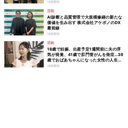
14時間前
芸能
AI診断と品質管理で大規模修繕の新たな
価値を生み出す 株式会社アケボノのDX
最前線
15時間前
芸能
18歳で妊娠、出産予定1週間前に夫の浮
気が発覚、41歳で肛門管がんを発症…36
歳でおばあちゃんになった女性の人生に
島田珠代も思わず涙 『愛のハイエナ
18時間前
season6』