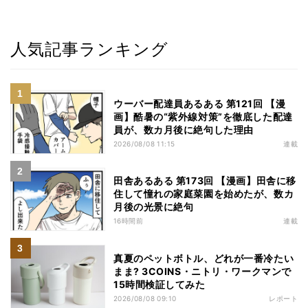
人気記事ランキング
ウーバー配達員あるある 第121回 【漫
画】酷暑の“紫外線対策”を徹底した配達
員が、数カ月後に絶句した理由
2026/08/08 11:15
連載
田舎あるある 第173回 【漫画】田舎に移
住して憧れの家庭菜園を始めたが、数カ
月後の光景に絶句
16時間前
連載
真夏のペットボトル、どれが一番冷たい
まま? 3COINS・ニトリ・ワークマンで
15時間検証してみた
2026/08/08 09:10
レポート