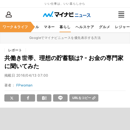
いい仕事は、いい暮らしから
ャリア
ワーク＆ライフ
ビジネススキル
マネー
暮らし
ヘルスケア
グルメ
レジャー
Googleでマイナビニュースを優先表示する方法
レポート
共働き世帯、理想の貯蓄額は? - お金の専門家
に聞いてみた
掲載日
2016/04/13 07:00
著者：
FPwoman
URLをコピー