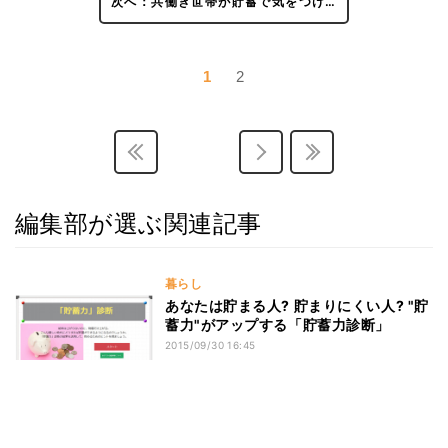
次へ：共働き世帯が貯蓄で気をつけ…
1
2
編集部が選ぶ関連記事
暮らし
あなたは貯まる人? 貯まりにくい人? "貯
蓄力"がアップする「貯蓄力診断」
2015/09/30 16:45