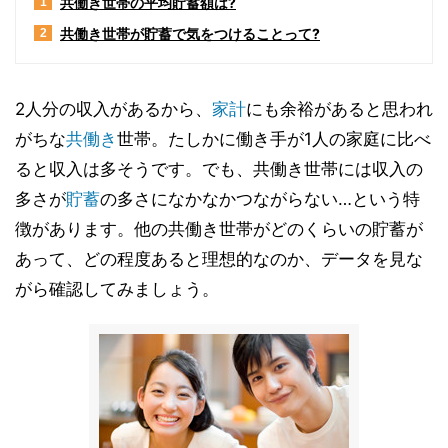
共働き世帯の平均貯蓄額は?
1
共働き世帯が貯蓄で気をつけることって?
2
2人分の収入があるから、
家計
にも余裕があると思われ
がちな
共働き
世帯。たしかに働き手が1人の家庭に比べ
ると収入は多そうです。でも、共働き世帯には収入の
多さが
貯蓄
の多さになかなかつながらない…という特
徴があります。他の共働き世帯がどのくらいの貯蓄が
あって、どの程度あると理想的なのか、データを見な
がら確認してみましょう。