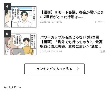
【漫画】リモート会議、都合が悪いとき
にZ世代がとった行動は......
2026/08/07 16:03
レポート
パワーカップルも楽じゃない 第22回
【漫画】「海外でも行っちゃう?」最高
収益に喜ぶ夫婦、直後に届いた“通知
書”で現実に戻された
2026/08/08 11:03
連載
ランキングをもっと見る
もっと見る