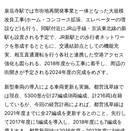
泉岳寺駅では市街地再開発事業と一体となった大規模
改良工事(ホーム・コンコース拡張、エレベーターの増
設など)も行う。同駅付近にJR山手線・京浜東北線の新
駅も設置される予定で、JR新駅との歩行者ネットワー
クを形成するとともに、交通結節点としての機能充
実、相互直通運転を行う各社と連携した空港アクセス
強化も図られる。2018年度から工事に着手し、周辺の
街開きが予定される2024年度の完成をめざす。
新型車両の導入による車両更新も実施。都営浅草線で
は現在、5300形が計27編成(8両編成、計216両)在籍
しているが、今回の経営計画によれば、都営浅草線は
2021年度までに全27編成を更新するとのこと。先行し
て2017年度に1編成を導入し、2018年度にも7編成を
導入する。都営新宿線は2016年度・2017年度に5編成