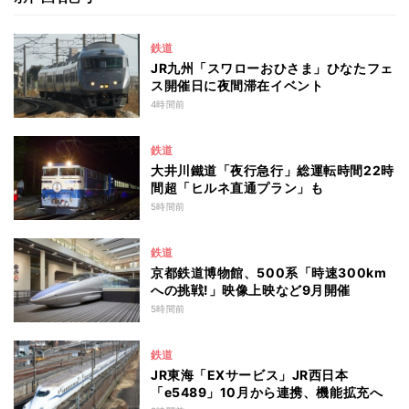
鉄道
JR九州「スワローおひさま」ひなたフェ
ス開催日に夜間滞在イベント
4時間前
鉄道
大井川鐵道「夜行急行」総運転時間22時
間超「ヒルネ直通プラン」も
5時間前
鉄道
京都鉄道博物館、500系「時速300km
への挑戦!」映像上映など9月開催
5時間前
鉄道
JR東海「EXサービス」JR西日本
「e5489」10月から連携、機能拡充へ