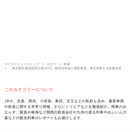
マイナビニューストップ
ホビー
鉄道
「東京都交通局経営計画2016」都営浅草線に新型車両、泉岳寺駅を大規模改良
このカテゴリーについて
JRや、京急、西武、小田急、東武、京王などの私鉄も含め、最新車両
や鉄道に関する耳寄り情報、さらにトリビアなどを徹底紹介。関東のみ
ならず、阪急や南海など関西の鉄道会社や九州の或る列車やゆふいんの
森などの観光列車のレポートもお届けします。