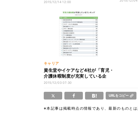
2015/12/04
2015/12/14 12:00
キャリア
資生堂やイケアなど4社が「育児・
介護休暇制度が充実している企
業」1位に
2015/12/03 07:30
URLをコピー
※本記事は掲載時点の情報であり、最新のものと