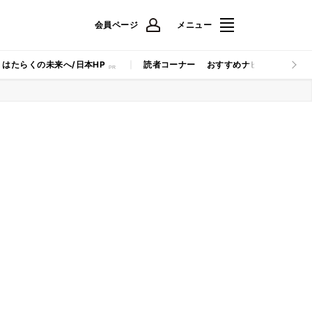
会員ページ
メニュー
はたらくの未来へ/日本HP
読者コーナー
おすすめナビ
マイナビB