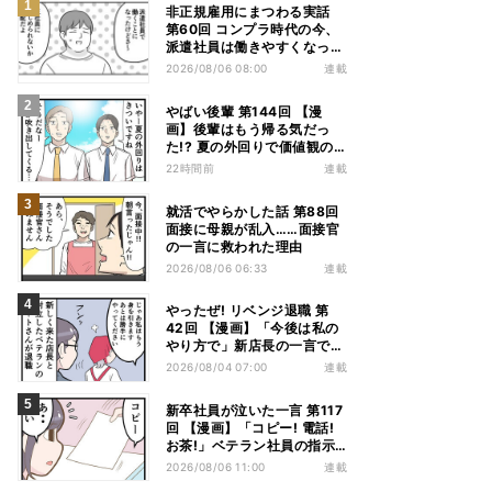
非正規雇用にまつわる実話
第60回 コンプラ時代の今、
派遣社員は働きやすくなっ
た?
2026/08/06 08:00
連載
やばい後輩 第144回 【漫
画】後輩はもう帰る気だっ
た!? 夏の外回りで価値観の
違いを実感
22時間前
連載
就活でやらかした話 第88回
面接に母親が乱入……面接官
の一言に救われた理由
2026/08/06 06:33
連載
やったぜ! リベンジ退職 第
42回 【漫画】「今後は私の
やり方で」新店長の一言でベ
テラン退職→崩壊した現場
2026/08/04 07:00
連載
新卒社員が泣いた一言 第117
回 【漫画】「コピー! 電話!
お茶!」ベテラン社員の指示
が“単語だけ”だった
2026/08/06 11:00
連載