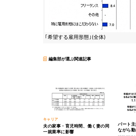
｢希望する雇用形態｣(全体)
編集部が選ぶ関連記事
キャリア
パート主
夫の家事・育児時間、働く妻の同
ながら勤
一就業率に影響
したい」