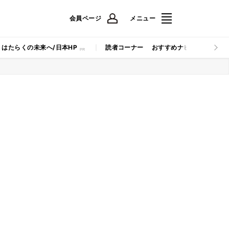
会員ページ
メニュー
はたらくの未来へ/日本HP
読者コーナー
おすすめナビ
マイナビB