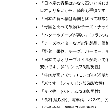
「日本産の青果はかなり高いと感じ
日本より多いから、値段も手頃です」(
「日本の食べ物は母国と比べて非常に、
「母国と比べて果物やチーズ・ナッツな
「バターやチーズが高い」(フランス/3
「チーズやバターなどの乳製品。価格が
「野菜、果物、チーズ、バーター、チョ
「日本ではオリーブオイルが高いで
安いです」(ギリシャ/33歳/男性)
「牛肉が高いです」(モンゴル/39歳/
「米です」(フィリピン/35歳/女性)
「食べ物」(ベトナム/36歳/男性)
「食料(魚以外)、電車代、バス代」(ウ
「外食全般」(韓国/34歳/男性)