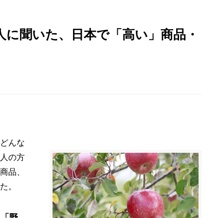
外国人に聞いた、日本で「高い」商品・
どんな
人の方
商品、
た。
」「野