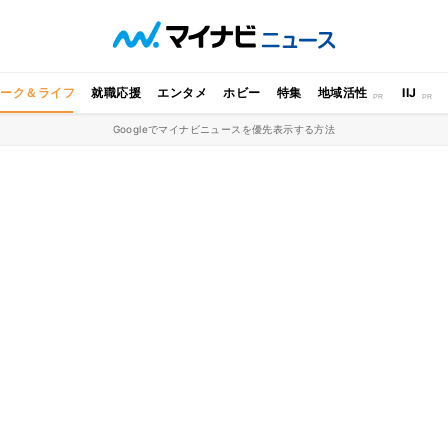
ワーク＆ライフ
就職応援
エンタメ
ホビー
特集
地域活性
IIJ
Googleでマイナビニュースを優先表示する方法