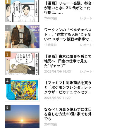
【漫画】リモート会議、都合
が悪いときにZ世代がとった
行動は......
20時間前
レポート
ワークマンの「ペルチェベス
ト」、"作業する人用"じゃな
い!? スポーツ観戦や家事で
の熱中症&冷え対策に――話
18時間前
レポート
題の商品を徹底検証
【漫画】東京に限界を感じて
地元へ…田舎の仕事で見え
た“ギャップ”
2026/08/06 16:03
レポート
【ファミマ】対象商品を買う
と「ポケモンフレンダ」レッ
クウザ・ピカチュウ＆ゼラオ
ラのスペシャルフレンダピッ
2026/08/07 11:29
クがもらえるキャンペーン
なるべくお金を使わずに休日
を楽しむ方法20選! 家でも外
でも
20時間前