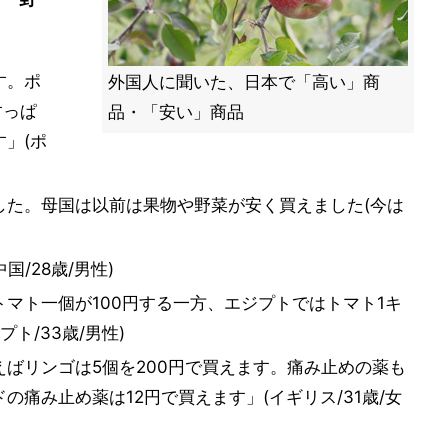
す。ポ
外国人に聞いた、日本で「高い」商
すっぱ
品・「安い」商品
」(ポ
した。母国は以前は果物や野菜が安く買えました(今は
国/28歳/男性)
マト一個が100円する一方、エジプトではトマト1キ
ト/33歳/男性)
ばリンゴは5個を200円で買えます。痛み止めの薬も
痛み止め薬は12円で買えます」(イギリス/31歳/女