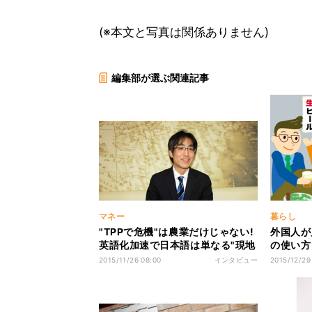
(※本文と写真は関係ありません)
編集部が選ぶ関連記事
マネー
暮らし
"TPPで危機"は農業だけじゃない!
外国人が
英語化加速で日本語は単なる"現地
の使い方
語"になる!?
飲み会」
2015/11/26 08:00
インタビュー
2015/12/29