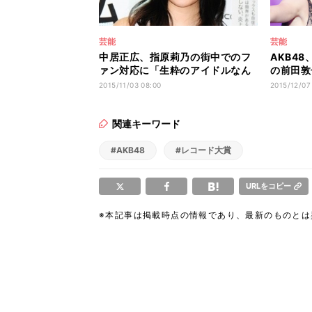
芸能
芸能
中居正広、指原莉乃の街中でのフ
AKB48
ァン対応に「生粋のアイドルなん
の前田敦
だよ」
が集結!
2015/11/03 08:00
2015/12/07
関連キーワード
#AKB48
#レコード大賞
URLをコピー
※本記事は掲載時点の情報であり、最新のものと