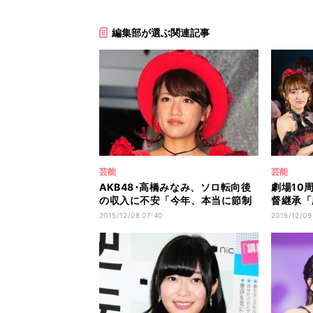
編集部が選ぶ関連記事
芸能
芸能
AKB48･高橋みなみ、ソロ転向後
劇場10
の収入に不安「今年、本当に節制
督継承「
してる」
AKB48
2015/12/08 07:40
2015/12/09