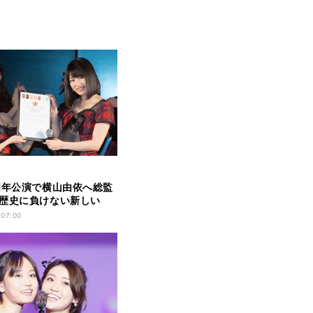
周年公演で横山由依へ総監
歴史に負けない新しい
を」
 07:00