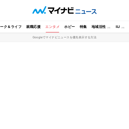
ワーク＆ライフ
就職応援
エンタメ
ホビー
特集
地域活性
IIJ
Googleでマイナビニュースを優先表示する方法