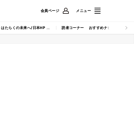
会員ページ
メニュー
はたらくの未来へ/日本HP
読者コーナー
おすすめナビ
マイナビB