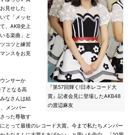
お見せした
いて「メッセ
て、AKB史上
いる楽曲」と
ツコツと練習
ーマンスをお見
ウンサーか
『第57回輝く!日本レコード大
終了となる高
賞』記者会見に登場したAKB48
みなさんは結
の渡辺麻友
て、メンバー
さった尊敬す
にとって最後のレコード大賞。今まで私たちメンバー
かみなさんに大賞をあげたい」と思いを告白。「10周