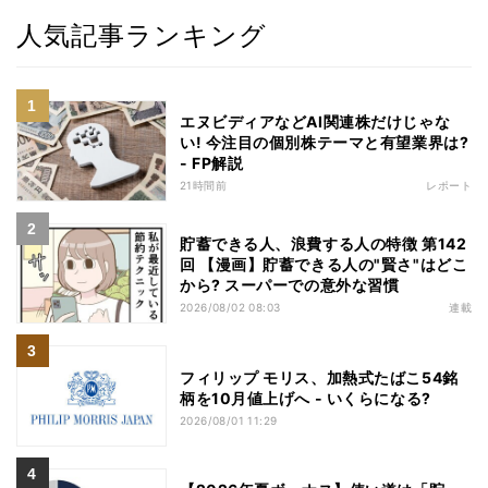
人気記事ランキング
エヌビディアなどAI関連株だけじゃな
い! 今注目の個別株テーマと有望業界は?
- FP解説
21時間前
レポート
貯蓄できる人、浪費する人の特徴 第142
回 【漫画】貯蓄できる人の"賢さ"はどこ
から? スーパーでの意外な習慣
2026/08/02 08:03
連載
フィリップ モリス、加熱式たばこ54銘
柄を10月値上げへ - いくらになる?
2026/08/01 11:29