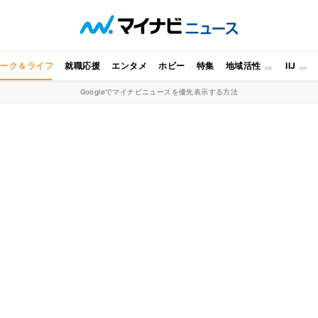
ワーク＆ライフ
就職応援
エンタメ
ホビー
特集
地域活性
IIJ
Googleでマイナビニュースを優先表示する方法