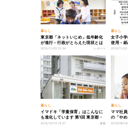
暮らし
暮らし
東京都「ネットいじめ」低年齢化
女子小学
が進行 - 行政がとらえた現状とは
使用 -
2015/11/05 15:34
レポート
2015/11/02 
暮らし
暮らし
イマドキ「学童保育」はこんなに
ママ社員
も進化しています 第1回 東京都・
の「やめ
東雲「キッズベースキャンプ」に
編)
2015/10/15 15:27
連載
2015/09/18
は施設内にクライミングコースが!