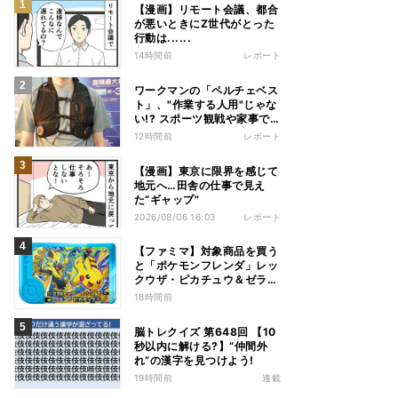
【漫画】リモート会議、都合
が悪いときにZ世代がとった
行動は......
14時間前
レポート
ワークマンの「ペルチェベス
ト」、"作業する人用"じゃな
い!? スポーツ観戦や家事で
の熱中症&冷え対策に――話
12時間前
レポート
題の商品を徹底検証
【漫画】東京に限界を感じて
地元へ…田舎の仕事で見え
た“ギャップ”
2026/08/06 16:03
レポート
【ファミマ】対象商品を買う
と「ポケモンフレンダ」レッ
クウザ・ピカチュウ＆ゼラオ
ラのスペシャルフレンダピッ
18時間前
クがもらえるキャンペーン
脳トレクイズ 第648回 【10
秒以内に解ける?】“仲間外
れ”の漢字を見つけよう!
19時間前
連載