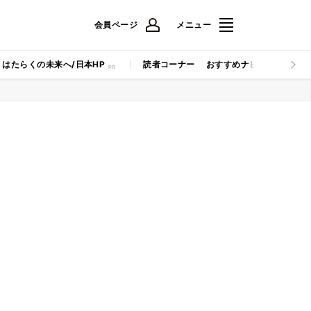
会員ページ
メニュー
はたらくの未来へ/日本HP
読者コーナー
おすすめナビ
マイナビB