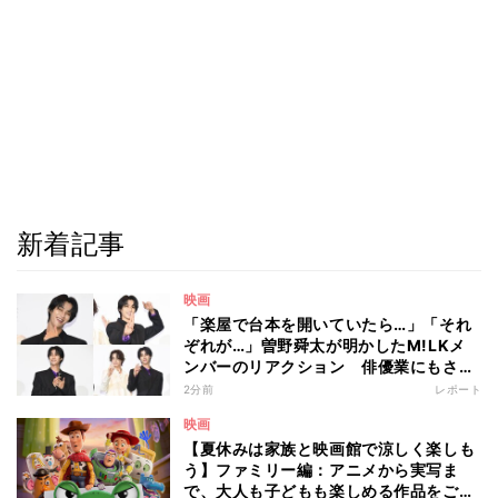
新着記事
映画
「楽屋で台本を開いていたら…」「それ
ぞれが…」曽野舜太が明かしたM!LKメ
ンバーのリアクション 俳優業にもさら
なる意欲
2分前
レポート
映画
【夏休みは家族と映画館で涼しく楽しも
う】ファミリー編：アニメから実写ま
で、大人も子どもも楽しめる作品をご紹