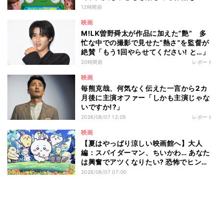
介 - 編集部が注目する最新映画5選
12時間前
映画
M!LK曽野舜太が作品に加えた“艶” 多
忙な中での撮影で見せた“熱さ”を監督が
絶賛「もう1回やらせてください! と…」
20時間前
レポート
映画
毎熊克哉、何気なく伝えた一言から2カ
月後に主演オファー「しかも主演じゃな
いですか!?」
2026/08/07 12:05
レポート
映画
【夏はやっぱり涼しい映画館へ】大人
編：スパイダーマン、ちいかわ… あなた
は興奮でアツくなりたい? 恐怖でヒンヤ
リしたい? - 編集部が注目する最新映画5
2026/08/07 07:00
選