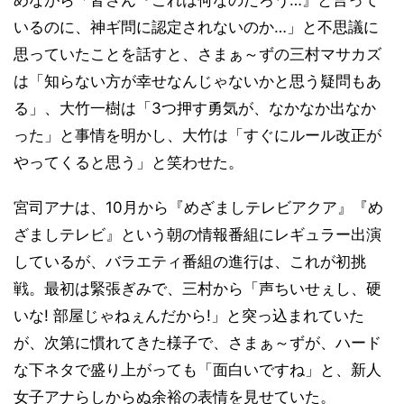
めながら「皆さん『これは何なのだろう…』と言って
いるのに、神ギ問に認定されないのか…」と不思議に
思っていたことを話すと、さまぁ～ずの三村マサカズ
は「知らない方が幸せなんじゃないかと思う疑問もあ
る」、大竹一樹は「3つ押す勇気が、なかなか出なか
った」と事情を明かし、大竹は「すぐにルール改正が
やってくると思う」と笑わせた。
宮司アナは、10月から『めざましテレビアクア』『め
ざましテレビ』という朝の情報番組にレギュラー出演
しているが、バラエティ番組の進行は、これが初挑
戦。最初は緊張ぎみで、三村から「声ちいせぇし、硬
いな! 部屋じゃねぇんだから!」と突っ込まれていた
が、次第に慣れてきた様子で、さまぁ～ずが、ハード
な下ネタで盛り上がっても「面白いですね」と、新人
女子アナらしからぬ余裕の表情を見せていた。