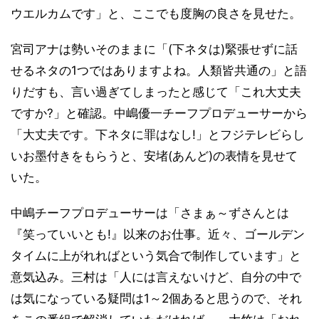
ウエルカムです」と、ここでも度胸の良さを見せた。
宮司アナは勢いそのままに「(下ネタは)緊張せずに話
せるネタの1つではありますよね。人類皆共通の」と語
りだすも、言い過ぎてしまったと感じて「これ大丈夫
ですか?」と確認。中嶋優一チーフプロデューサーから
「大丈夫です。下ネタに罪はなし!」とフジテレビらし
いお墨付きをもらうと、安堵(あんど)の表情を見せて
いた。
中嶋チーフプロデューサーは「さまぁ～ずさんとは
『笑っていいとも!』以来のお仕事。近々、ゴールデン
タイムに上がれればという気合で制作しています」と
意気込み。三村は「人には言えないけど、自分の中で
は気になっている疑問は1～2個あると思うので、それ