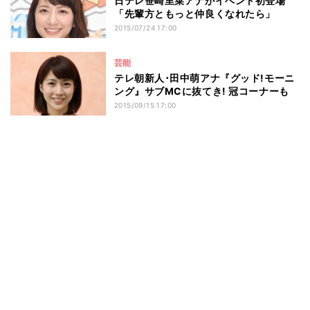
日テレ笹崎里菜アナがイベント初登場
「先輩方ともっと仲良くなれたら」
2015/07/24 17:00
芸能
テレ朝新人･田中萌アナ『グッド!モーニ
ング』サブMCに抜てき! 冠コーナーも
2015/09/15 17:00