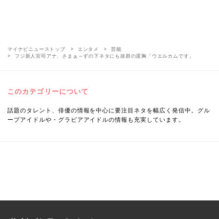
マイナビニューストップ
エンタメ
芸能
フジ新人宮司アナ、さまぁ～ずの下ネタにも抜群の度胸「ウエルカムです」
このカテゴリーについて
話題のタレント、俳優の情報を中心に要注目ネタを幅広く発信中。グル
ープアイドルや・グラビアアイドルの情報も充実しています。