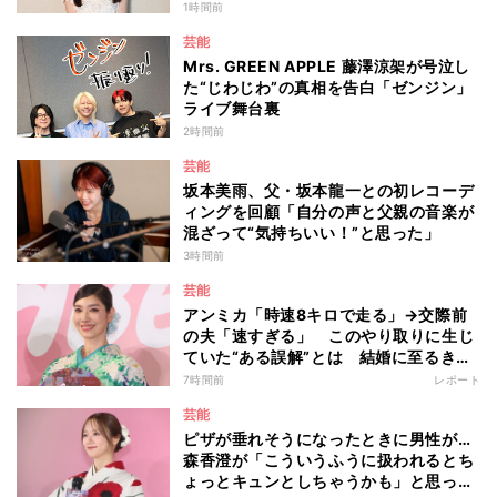
いを明かす
1時間前
芸能
Mrs. GREEN APPLE 藤澤涼架が号泣し
た“じわじわ”の真相を告白「ゼンジン」
ライブ舞台裏
2時間前
芸能
坂本美雨、父・坂本龍一との初レコーデ
ィングを回顧「自分の声と父親の音楽が
混ざって“気持ちいい！”と思った」
3時間前
芸能
アンミカ「時速8キロで走る」→交際前
の夫「速すぎる」 このやり取りに生じ
ていた“ある誤解”とは 結婚に至るきっ
かけとなったマラソンデート秘話「誤解
7時間前
レポート
を解かなかったら今の幸せがなかった」
芸能
ピザが垂れそうになったときに男性が…
森香澄が「こういうふうに扱われるとち
ょっとキュンとしちゃうかも」と思った