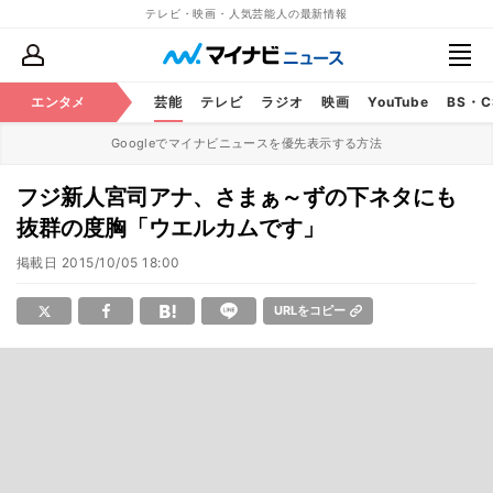
テレビ・映画・人気芸能人の最新情報
エンタメ
芸能
テレビ
ラジオ
映画
YouTube
BS・
Googleでマイナビニュースを優先表示する方法
フジ新人宮司アナ、さまぁ～ずの下ネタにも
抜群の度胸「ウエルカムです」
掲載日
2015/10/05 18:00
URLをコピー