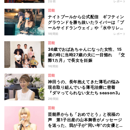
2分前
レポート
芸能
ナイトプールから公式配信 ギフティン
グラウンドを勝ち抜いたライバーは「プ
ールサイドランウェイ」や「水中リレ
ー」にも参加 『イチナナイト★プー
1時間前
レポート
ル・パーティー』
芸能
36歳でおばあちゃんになった女性、15
歳の時に当時27歳の夫に一目惚れ 「交
際1カ月」で長女を妊娠
1時間前
芸能
神田うの、長年抱えてきた薄毛の悩み
現在取り組んでいる薄毛治療に密着
『ダマってられない女たち season3』
2時間前
芸能
芸能界からも「おめでとう」と祝福の
声 第1子出産の山本舞香がメッセージ
を送った、我が子が“同い年”の女優と