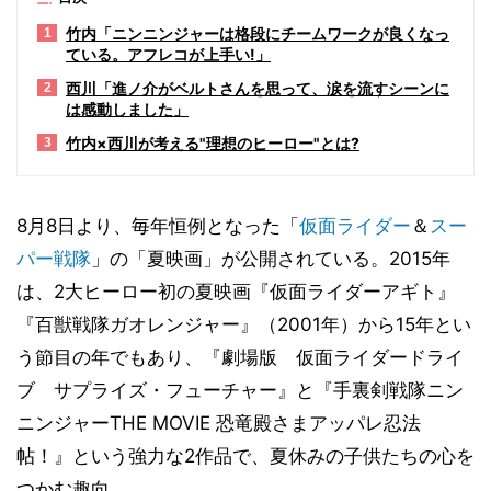
竹内「ニンニンジャーは格段にチームワークが良くなっ
1
ている。アフレコが上手い!」
西川「進ノ介がベルトさんを思って、涙を流すシーンに
2
は感動しました」
竹内×西川が考える"理想のヒーロー"とは?
3
8月8日より、毎年恒例となった「
仮面ライダー
＆
スー
パー戦隊
」の「夏映画」が公開されている。2015年
は、2大ヒーロー初の夏映画『仮面ライダーアギト』
『百獣戦隊ガオレンジャー』（2001年）から15年とい
う節目の年でもあり、『劇場版 仮面ライダードライ
ブ サプライズ・フューチャー』と『手裏剣戦隊ニン
ニンジャーTHE MOVIE 恐竜殿さまアッパレ忍法
帖！』という強力な2作品で、夏休みの子供たちの心を
つかむ趣向。