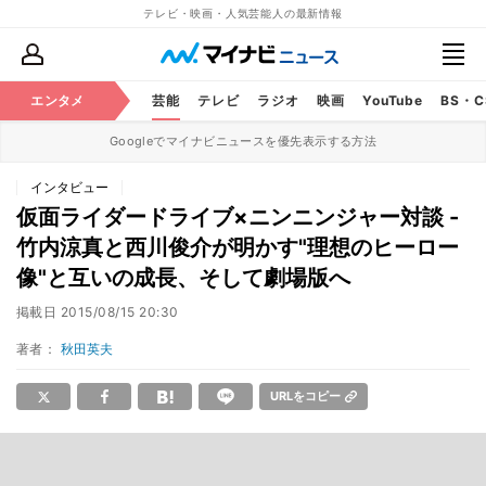
テレビ・映画・人気芸能人の最新情報
エンタメ
芸能
テレビ
ラジオ
映画
YouTube
BS・
Googleでマイナビニュースを優先表示する方法
インタビュー
仮面ライダードライブ×ニンニンジャー対談 -
竹内涼真と西川俊介が明かす"理想のヒーロー
像"と互いの成長、そして劇場版へ
掲載日
2015/08/15 20:30
著者：
秋田英夫
URLをコピー