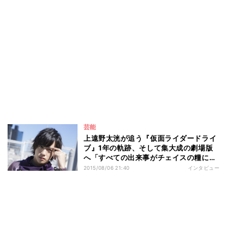
芸能
上遠野太洸が追う『仮面ライダードライ
ブ』1年の軌跡、そして集大成の劇場版
へ「すべての出来事がチェイスの糧にな
っている」
2015/08/06 21:40
インタビュー