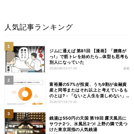
人気記事ランキング
ジムに通えば 第81回 【漫画】「腰痛が
っ!」で筋トレを始めたら…体型も思考も
別人になっていた
2026/08/03 07:00
連載
富裕層の57%が投資、うち9割が金融資
産と同等またはそれ以上と考えているも
のとは? - 「ないと人生を楽しめない」
「人生の幸福度に直結する」「一度失え
2026/07/29 10:20
ばお金で買い戻すことが困難」
銭湯は550円の天国 第19回 露天風呂に
サウナ2つ、水風呂2つ! 上野の隣で見つ
けた東京屈指の人気銭湯