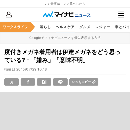
いい仕事は、いい暮らしから
ジネススキル
ワーク＆ライフ
マネー
暮らし
ヘルスケア
グルメ
レジャー
車とバイ
Googleでマイナビニュースを優先表示する方法
度付きメガネ着用者は伊達メガネをどう思っ
ている? - 「嫌み」「意味不明」
掲載日
2015/07/29 10:18
URLをコピー