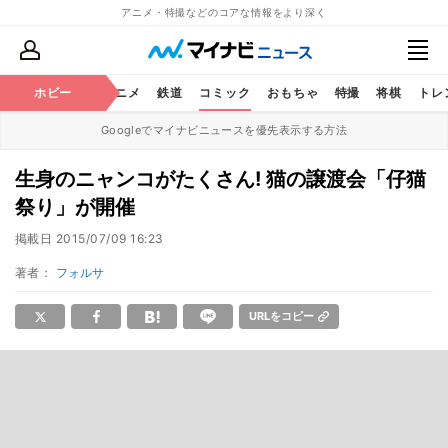
アニメ・特撮などのコアな情報をより深く
ホビー
アニメ
鉄道
コミック
おもちゃ
特撮
将棋
トレ
Googleでマイナビニュースを優先表示する方法
生身のニャンコがたくさん! 猫の譲渡会「仔猫
祭り」が開催
掲載日
2015/07/09 16:23
著者：
フォルサ
URLをコピー