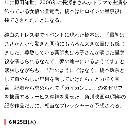
年に原田知世、2006年に長澤まさみがドラマで主演を
飾っている女優の登竜門。橋本はヒロインの星泉役に
抜てきされたことになる。
純白のドレス姿でイベントに現れた橋本は、「最初は
まさかという驚きと同時にもちろん大きな喜びも感じ
ました。尊敬している薬師丸ひろ子さんが演じた星泉
役を演じられるなんて、夢の途中にいるようです」と
緊張しながらも、「誰のようにではなく、橋本環奈と
して自分らしい星泉を演じていけたら」と力強く宣
言。記者から求められて「カイカン……」の名ゼリフ
を披露するサービス精神を見せた。角川映画40周年の
記念作品だけに、相当なプレッシャーが予想される。
6月25日(木)