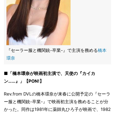
『セーラー服と機関銃-卒業-』で主演を務める
橋本
環奈
■「橋本環奈が映画初主演で、天使の『カイカ
ン……』」【PON!】
Rev.from DVLの橋本環奈が来春に公開予定の『セーラ
ー服と機関銃-卒業-』で映画初主演を務めることが分
かった。同作は1981年に薬師丸ひろ子が映画で、1982