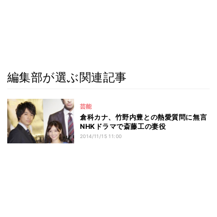
編集部が選ぶ関連記事
芸能
倉科カナ、竹野内豊との熱愛質問に無言
NHKドラマで斎藤工の妻役
2014/11/15 11:00