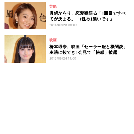
芸能
眞鍋かをり、恋愛観語る「1回目ですべ
てが決まる」「(性欲)濃いです」
2014/09/28 09:00
映画
橋本環奈、映画『セーラー服と機関銃』
主演に抜てき! 会見で「快感」披露
2015/06/24 11:00