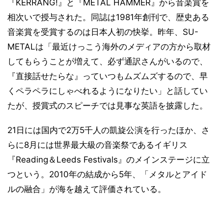
『KERRANG!』と『METAL HAMMER』から音楽賞を
相次いで授与された。同誌は1981年創刊で、歴史ある
音楽賞を受賞するのは日本人初の快挙。昨年、SU-
METALは「最近けっこう海外のメディアの方から取材
してもらうことが増えて、必ず通訳さんがいるので、
『直接話せたらな』っていつもムズムズするので、早
くペラペラにしゃべれるようになりたい」と話してい
たが、授賞式のスピーチでは見事な英語を披露した。
21日には国内で2万5千人の凱旋公演を行ったほか、さ
らに8月には世界最大級の音楽祭であるイギリス
『Reading＆Leeds Festivals』のメインステージに立
つという。2010年の結成から5年、「メタルとアイド
ルの融合」が海を越えて評価されている。