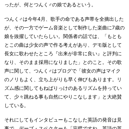
ったが、何とつんく♂の娘であるという。
つんく♂は今年4月、歌手の命である声帯を全摘出した
が、その一方でゲーム音楽として制作した楽曲に7歳の
娘を抜擢していたらしい。関係者の話では、「もとも
とこの曲は少女の声で作る考えがあり、デモ版として
長女に歌わせたところ『出来が非常に良い』と評判に
なり、そのまま採用になりました」とのこと。その歌
声に関して、つんく♂はブログで「彼女の声はマイク
のノリもよく、立ち上がりも早く伸びもあります。リ
ズム感に関してもねばりっけのあるリズムを持ってい
て、少々跳ねる事も自然にやりこなします」と大絶賛
している。
それにしてもインタビューもこなした英語の発音は見
事で、デーブ・スペクターも「完璧ですね。英語の英