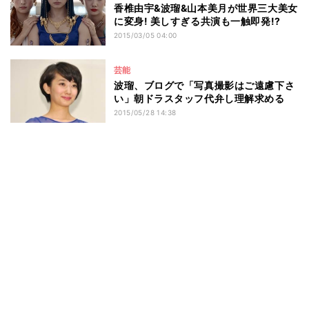
香椎由宇&波瑠&山本美月が世界三大美女
に変身! 美しすぎる共演も一触即発!?
2015/03/05 04:00
芸能
波瑠、ブログで「写真撮影はご遠慮下さ
い」朝ドラスタッフ代弁し理解求める
2015/05/28 14:38