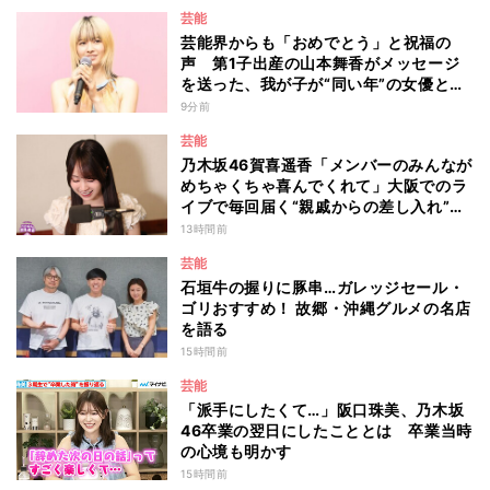
芸能
芸能界からも「おめでとう」と祝福の
声 第1子出産の山本舞香がメッセージ
を送った、我が子が“同い年”の女優と
は 今月1日には2年在籍した所属事務所
9分前
からの退所を報告「自分の進むべき道を
芸能
改めて考えながら…」
乃木坂46賀喜遥香「メンバーのみんなが
めちゃくちゃ喜んでくれて」大阪でのラ
イブで毎回届く“親戚からの差し入れ”と
は？
13時間前
芸能
石垣牛の握りに豚串…ガレッジセール・
ゴリおすすめ！ 故郷・沖縄グルメの名店
を語る
15時間前
芸能
「派手にしたくて…」阪口珠美、乃木坂
46卒業の翌日にしたこととは 卒業当時
の心境も明かす
15時間前