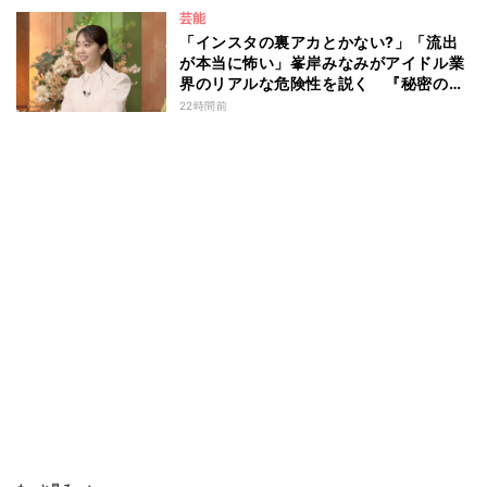
芸能
「インスタの裏アカとかない?」「流出
が本当に怖い」峯岸みなみがアイドル業
界のリアルな危険性を説く 『秘密のマ
マ園』特別編
22時間前