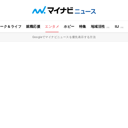
ワーク＆ライフ
就職応援
エンタメ
ホビー
特集
地域活性
IIJ
Googleでマイナビニュースを優先表示する方法