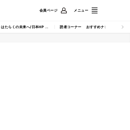
会員ページ
メニュー
はたらくの未来へ/日本HP
読者コーナー
おすすめナビ
マイナビB