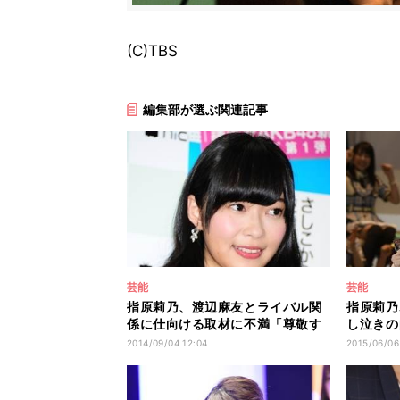
(C)TBS
編集部が選ぶ関連記事
芸能
芸能
指原莉乃、渡辺麻友とライバル関
指原莉乃
係に仕向ける取材に不満「尊敬す
し泣きの
る先輩」
こぼれ」
2014/09/04 12:04
2015/06/06