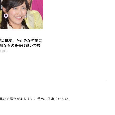
8渡辺麻友、たかみな卒業に
切なものを受け継いで後
」
 15:20
は異なる場合があります。予めご了承ください。