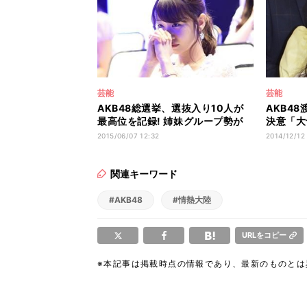
芸能
芸能
AKB48総選挙、選抜入り10人が
AKB4
最高位を記録! 姉妹グループ勢が
決意「大
AKBを圧倒
輩たちに
2015/06/07 12:32
2014/12/12
関連キーワード
#AKB48
#情熱大陸
URLをコピー
※本記事は掲載時点の情報であり、最新のものと