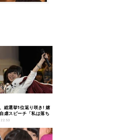
、総選挙1位返り咲き! 嬉
自虐スピーチ「私は落ち
 22:53