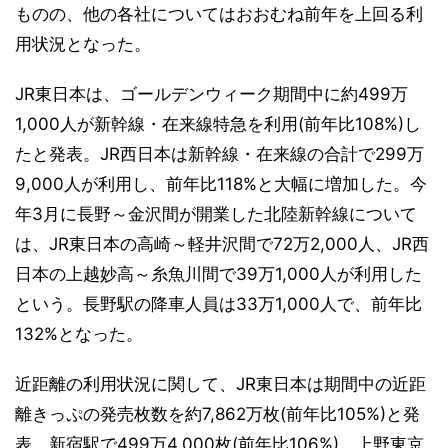
ものの、他の各社についてはおおむね前年を上回る利
用状況となった。
JR東日本は、ゴールデンウィーク期間中に約499万
1,000人が新幹線・在来線特急を利用(前年比108%)し
たと発表。JR西日本は新幹線・在来線の合計で299万
9,000人が利用し、前年比118%と大幅に増加した。今
年3月に長野～金沢間が開業した北陸新幹線について
は、JR東日本の高崎～軽井沢間で72万2,000人、JR西
日本の上越妙高～糸魚川間で39万1,000人が利用した
という。長野駅の降車人員は33万1,000人で、前年比
132%となった。
近距離の利用状況に関して、JR東日本は期間中の近距
離きっぷの発売枚数を約7,862万枚(前年比105%)と発
表。新宿駅で499万4,000枚(前年比106%)、上野東京