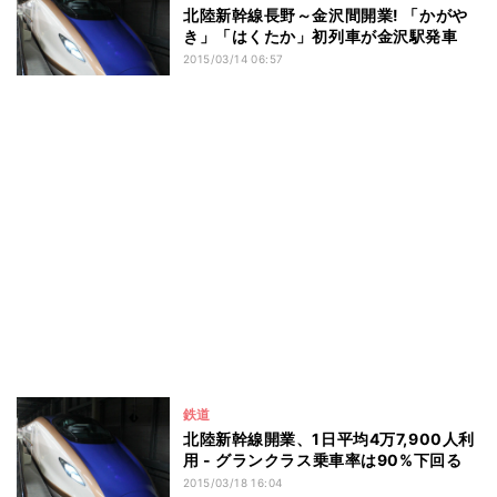
北陸新幹線長野～金沢間開業! 「かがや
き」「はくたか」初列車が金沢駅発車
2015/03/14 06:57
鉄道
北陸新幹線開業、1日平均4万7,900人利
用 - グランクラス乗車率は90%下回る
2015/03/18 16:04