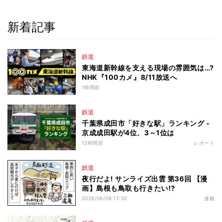
新着記事
鉄道
東海道新幹線を支える現場の雰囲気は…?
NHK『100カメ』8/11放送へ
1時間前
鉄道
千葉県成田市「好きな駅」ランキング -
京成成田駅が4位、3～1位は
12時間前
レポート
鉄道
夜行だよ! サンライズ出雲 第36回 【漫
画】島根も鳥取も行きたい!?
2026/08/08 17:50
連載