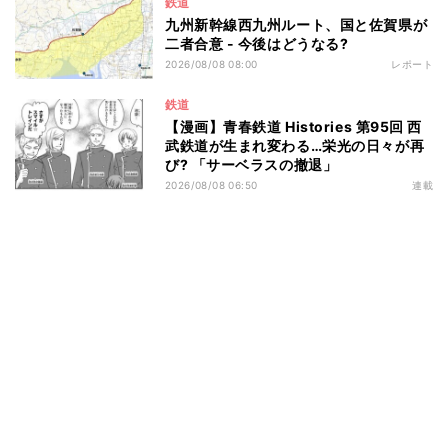
鉄道
九州新幹線西九州ルート、国と佐賀県が
二者合意 - 今後はどうなる?
2026/08/08 08:00
レポート
鉄道
【漫画】青春鉄道 Histories 第95回 西
武鉄道が生まれ変わる…栄光の日々が再
び? 「サーベラスの撤退」
2026/08/08 06:50
連載