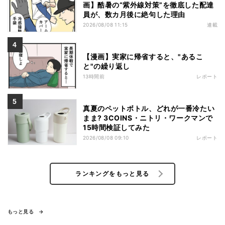
画】酷暑の“紫外線対策”を徹底した配達
員が、数カ月後に絶句した理由
2026/08/08 11:15
連載
【漫画】実家に帰省すると、"あるこ
と"の繰り返し
13時間前
レポート
真夏のペットボトル、どれが一番冷たい
まま? 3COINS・ニトリ・ワークマンで
15時間検証してみた
2026/08/08 09:10
レポート
ランキングをもっと見る
もっと見る