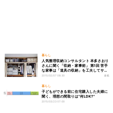
暮らし
人気整理収納コンサルタント 本多さおり
さんに聞く「収納・家事術」 第1回 苦手
な家事は「道具の収納」を工夫してサク
サク進める
2015/02/07 08:30
連載
暮らし
子どもができる前に住宅購入した夫婦に
聞く、理想の間取りは"何LDK?"
2015/03/23 07:00