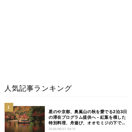
人気記事ランキング
星のや京都、奥嵐山の秋を愛でる2泊3日
の滞在プログラム提供へ - 紅葉を模した
特別料理、舟遊び、オオモミジの下でお
こなう深呼吸など
2026/08/07 09:15