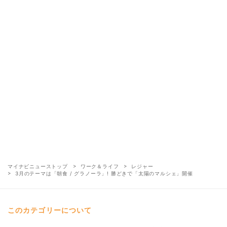
マイナビニューストップ
ワーク＆ライフ
レジャー
3月のテーマは「朝食 / グラノーラ」! 勝どきで「太陽のマルシェ」開催
このカテゴリーについて