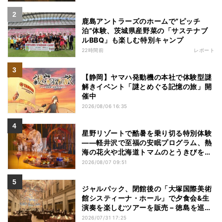
鹿島アントラーズのホームで“ピッチ
泊”体験、茨城県産野菜の「サステナブ
ルBBQ」も楽しむ特別キャンプ
22時間前
レポート
【静岡】ヤマハ発動機の本社で体験型謎
解きイベント「謎とめぐる記憶の旅」開
催中
2026/08/06 16:35
星野リゾートで酷暑を乗り切る特別体験
——軽井沢で至福の安眠プログラム、熱
海の花火や北海道トマムのとうきびを主
役にしたアフタヌーンティー
2026/08/07 09:51
ジャルパック、閉館後の「大塚国際美術
館システィーナ・ホール」で夕食会&生
演奏を楽しむツアーを販売 – 徳島を巡る
5つのコース
2026/07/31 17:25