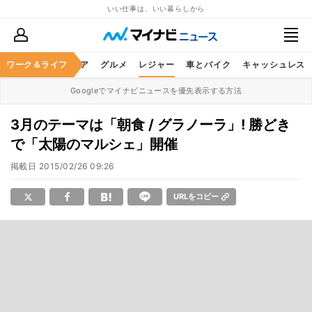
いい仕事は、いい暮らしから
暮らし
ワーク＆ライフ
ヘルスケア
グルメ
レジャー
車とバイク
キャッシュレス
Googleでマイナビニュースを優先表示する方法
3月のテーマは「朝食 / グラノーラ」! 勝どき
で「太陽のマルシェ」開催
掲載日
2015/02/26 09:26
URLをコピー