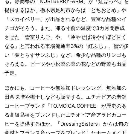
る。静岡県の「KURI BERRYFARM」が「紅ほっぺ」を
提供するほか、栃木県足利市からは「とちおとめ」や
「スカイベリー」が出品されるなど、豊富な品種のイ
チゴがそろう。また、凍る寸前の温度で3カ月間熟成
させた「雪室りんご」や、「冷やせば冷やすほど甘く
なる」と言われる市場流通率3%の「紅ふじ」、蜜の多
い「葉とらずサンふじ」など、希少な品種のリンゴも
そろえる。ビーツや小松菜の菜の花などの野菜も出品
予定。
ほかにも、コーヒーや無添加ドレッシング、無添加の
田舎味噌や梅干しなども販売する。エチオピアの老舗
コーヒーブランド「TO.MO.CA.COFFEE」が歴史のあ
る高級品種をブレンドしたエチオピア産アラビカコー
ヒーを提供するほか、「DressingSisters」からは旬の
食材とフランス産ハーブをブレンドしたホームメイド