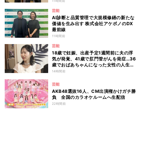
11時間前
芸能
AI診断と品質管理で大規模修繕の新たな
価値を生み出す 株式会社アケボノのDX
最前線
11時間前
芸能
18歳で妊娠、出産予定1週間前に夫の浮
気が発覚、41歳で肛門管がんを発症…36
歳でおばあちゃんになった女性の人生に
島田珠代も思わず涙 『愛のハイエナ
14時間前
season6』
芸能
AKB48選抜16人、CM出演権かけガチ勝
負 全国のカラオケルームへ生配信
22時間前