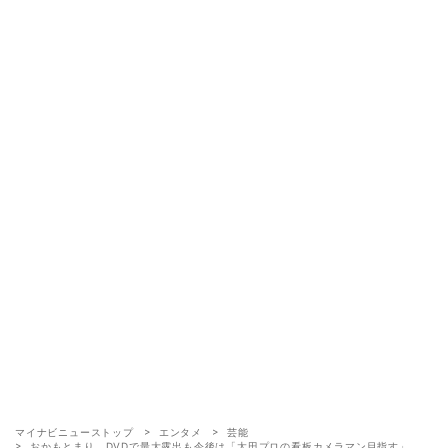
マイナビニューストップ
エンタメ
芸能
おかもとまり、DVDで最大露出も今後は「太田プロの看板カメラマン目指す」