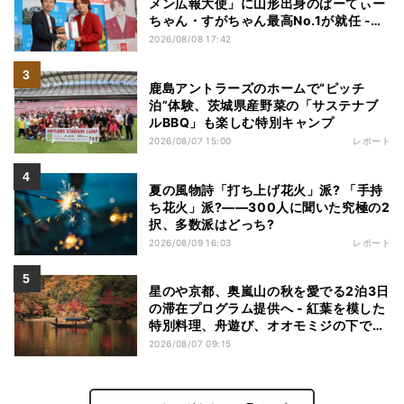
メン広報大使」に山形出身のぱーてぃー
ちゃん・すがちゃん最高No.1が就任 -
「山ラー」の魅力を発信へ
2026/08/08 17:42
鹿島アントラーズのホームで“ピッチ
泊”体験、茨城県産野菜の「サステナブ
ルBBQ」も楽しむ特別キャンプ
2026/08/07 15:00
レポート
夏の風物詩「打ち上げ花火」派? 「手持
ち花火」派?――300人に聞いた究極の2
択、多数派はどっち?
2026/08/09 16:03
レポート
星のや京都、奥嵐山の秋を愛でる2泊3日
の滞在プログラム提供へ - 紅葉を模した
特別料理、舟遊び、オオモミジの下でお
こなう深呼吸など
2026/08/07 09:15