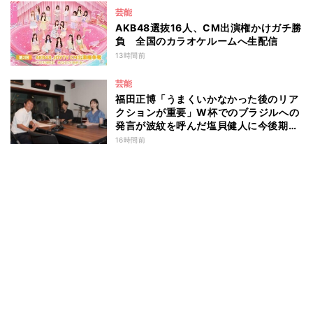
芸能
AKB48選抜16人、CM出演権かけガチ勝
負 全国のカラオケルームへ生配信
13時間前
芸能
福田正博「うまくいかなかった後のリア
クションが重要」W杯でのブラジルへの
発言が波紋を呼んだ塩貝健人に今後期待
することは？
16時間前