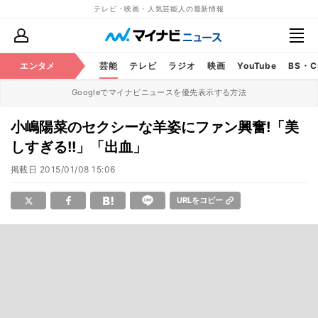
テレビ・映画・人気芸能人の最新情報
エンタメ
芸能
テレビ
ラジオ
映画
YouTube
BS・
Googleでマイナビニュースを優先表示する方法
小嶋陽菜のセクシーな羊姿にファン興奮!「美
しすぎる!!」「出血」
掲載日
2015/01/08 15:06
URLをコピー