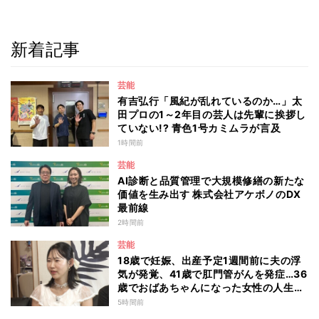
新着記事
芸能
有吉弘行「風紀が乱れているのか…」太
田プロの1～2年目の芸人は先輩に挨拶し
ていない!? 青色1号カミムラが言及
1時間前
芸能
AI診断と品質管理で大規模修繕の新たな
価値を生み出す 株式会社アケボノのDX
最前線
2時間前
芸能
18歳で妊娠、出産予定1週間前に夫の浮
気が発覚、41歳で肛門管がんを発症…36
歳でおばあちゃんになった女性の人生に
島田珠代も思わず涙 『愛のハイエナ
5時間前
season6』