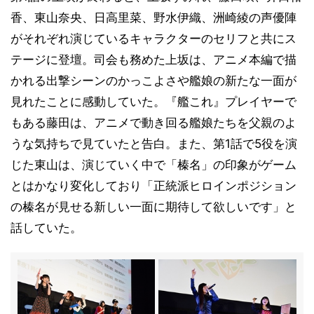
香、東山奈央、日高里菜、野水伊織、洲崎綾の声優陣
がそれぞれ演じているキャラクターのセリフと共にス
テージに登壇。司会も務めた上坂は、アニメ本編で描
かれる出撃シーンのかっこよさや艦娘の新たな一面が
見れたことに感動していた。『艦これ』プレイヤーで
もある藤田は、アニメで動き回る艦娘たちを父親のよ
うな気持ちで見ていたと告白。また、第1話で5役を演
じた東山は、演じていく中で「榛名」の印象がゲーム
とはかなり変化しており「正統派ヒロインポジション
の榛名が見せる新しい一面に期待して欲しいです」と
話していた。