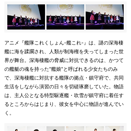
アニメ『艦隊これくしょん-艦これ-』は、謎の深海棲
艦に海を蹂躙され、人類が制海権を失ってしまった世
界が舞台。深海棲艦の脅威に対抗できるのは、かつて
の艦艇の魂を持った"艦娘"と呼ばれる少女たちのみ
で、深海棲艦に対抗する艦隊の拠点・鎮守府で、共同
生活をしながら演習の日々を切磋琢磨していた。物語
は、主人公となる特型駆逐艦・吹雪が鎮守府に着任す
るところからはじまり、彼女を中心に物語が進んでい
く。