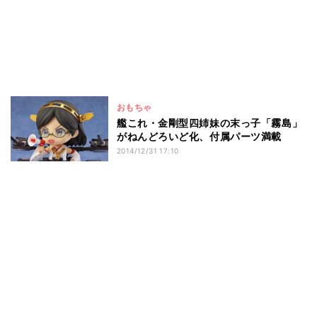
おもちゃ
艦これ・金剛型四姉妹の末っ子「霧島」
がねんどろいど化、付属パーツ満載
2014/12/31 17:10