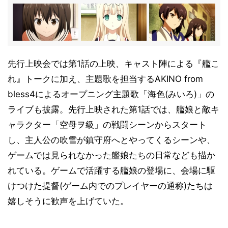
先行上映会では第1話の上映、キャスト陣による『艦こ
れ』トークに加え、主題歌を担当するAKINO from
bless4によるオープニング主題歌「海色(みいろ)」の
ライブも披露。先行上映された第1話では、艦娘と敵キ
ャラクター「空母ヲ級」の戦闘シーンからスタート
し、主人公の吹雪が鎮守府へとやってくるシーンや、
ゲームでは見られなかった艦娘たちの日常なども描か
れている。ゲームで活躍する艦娘の登場に、会場に駆
けつけた提督(ゲーム内でのプレイヤーの通称)たちは
嬉しそうに歓声を上げていた。