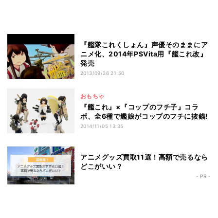
『艦隊これくしょん』声優そのままにア
ニメ化、2014年PSVita用『艦これ改』
発売
2013/09/26 21:50
おもちゃ
『艦これ』×『コップのフチ子』コラ
ボ、全6種で艦娘がコップのフチに抜錨!
2014/11/05 13:35
アニメグッズ買取11選！高額で売るなら
どこがいい？
- PR -