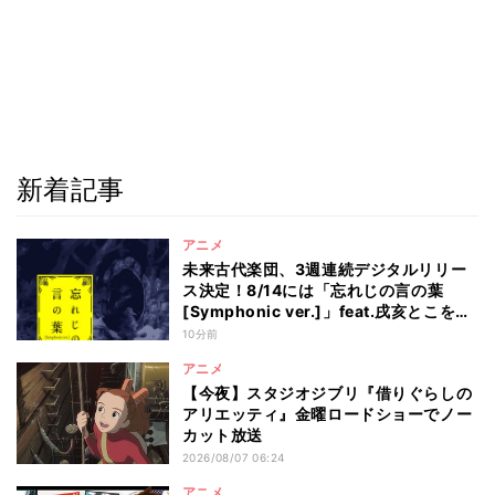
新着記事
アニメ
未来古代楽団、3週連続デジタルリリー
ス決定！8/14には「忘れじの言の葉
[Symphonic ver.]」feat.戌亥とこを配
信
10分前
アニメ
【今夜】スタジオジブリ『借りぐらしの
アリエッティ』金曜ロードショーでノー
カット放送
2026/08/07 06:24
アニメ