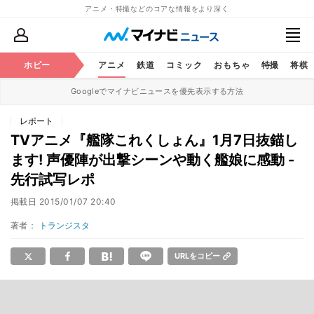
アニメ・特撮などのコアな情報をより深く
ホビー
アニメ
鉄道
コミック
おもちゃ
特撮
将棋
Googleでマイナビニュースを優先表示する方法
レポート
TVアニメ『艦隊これくしょん』1月7日抜錨し
ます! 声優陣が出撃シーンや動く艦娘に感動 -
先行試写レポ
掲載日
2015/01/07 20:40
著者：
トランジスタ
URLをコピー