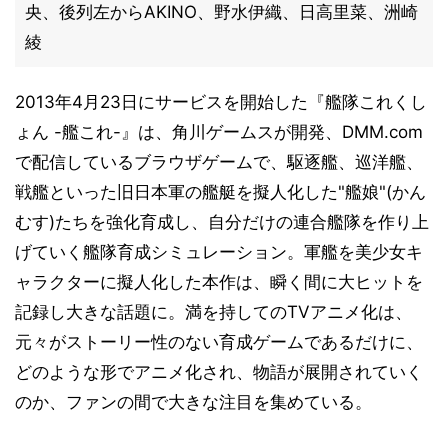
央、後列左からAKINO、野水伊織、日高里菜、洲崎
綾
2013年4月23日にサービスを開始した『艦隊これくし
ょん -艦これ-』は、角川ゲームスが開発、DMM.com
で配信しているブラウザゲームで、駆逐艦、巡洋艦、
戦艦といった旧日本軍の艦艇を擬人化した"艦娘"(かん
むす)たちを強化育成し、自分だけの連合艦隊を作り上
げていく艦隊育成シミュレーション。軍艦を美少女キ
ャラクターに擬人化した本作は、瞬く間に大ヒットを
記録し大きな話題に。満を持してのTVアニメ化は、
元々がストーリー性のない育成ゲームであるだけに、
どのような形でアニメ化され、物語が展開されていく
のか、ファンの間で大きな注目を集めている。