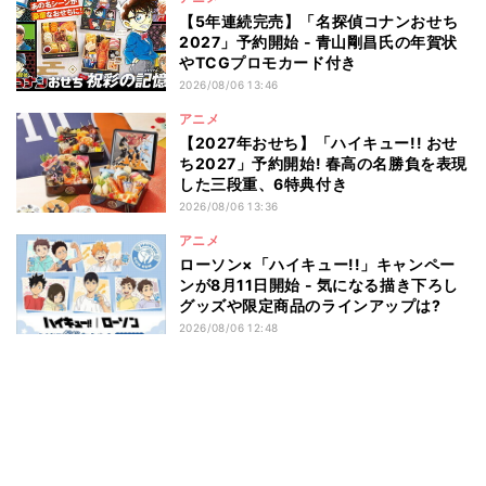
【5年連続完売】「名探偵コナンおせち
2027」予約開始 - 青山剛昌氏の年賀状
やTCGプロモカード付き
2026/08/06 13:46
アニメ
【2027年おせち】「ハイキュー!! おせ
ち2027」予約開始! 春高の名勝負を表現
した三段重、6特典付き
2026/08/06 13:36
アニメ
ローソン×「ハイキュー!!」キャンペー
ンが8月11日開始 - 気になる描き下ろし
グッズや限定商品のラインアップは?
2026/08/06 12:48