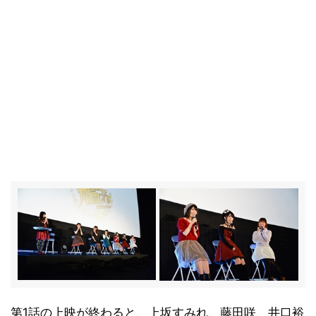
第1話の上映が終わると、上坂すみれ、藤田咲、井口裕