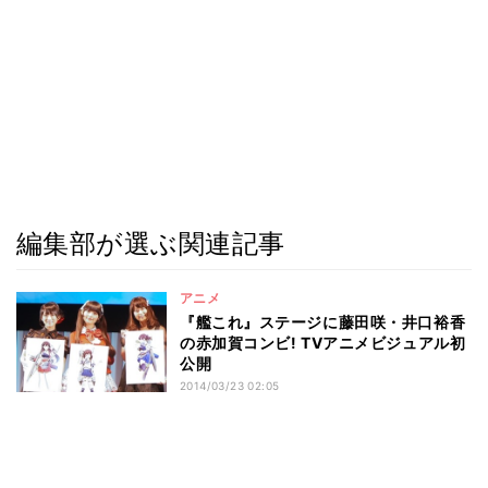
編集部が選ぶ関連記事
アニメ
『艦これ』ステージに藤田咲・井口裕香
の赤加賀コンビ! TVアニメビジュアル初
公開
2014/03/23 02:05