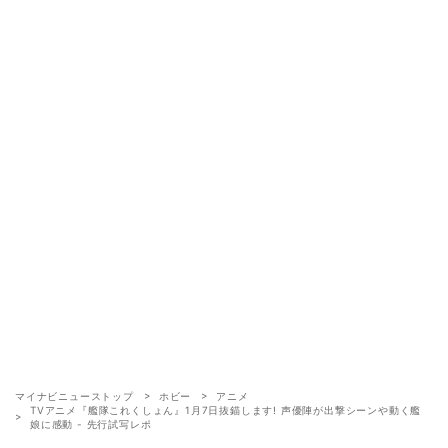
マイナビニューストップ
ホビー
アニメ
TVアニメ『艦隊これくしょん』1月7日抜錨します! 声優陣が出撃シーンや動く艦
娘に感動 - 先行試写レポ