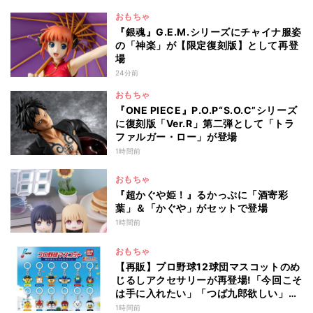
おもちゃ
『銀魂』G.E.M.シリーズにチャイナ服姿
の「神楽」が【限定復刻版】として再登
場
24分前
おもちゃ
『ONE PIECE』P.O.P“S.O.C”シリーズ
に復刻版「Ver.R」第二弾として「トラ
ファルガー・ロー」が登場
1時間前
おもちゃ
『超かぐや姫！』るかっぷに「酒寄彩
葉」＆「かぐや」がセットで登場
1時間前
おもちゃ
【再販】プロ野球12球団マスコットのめ
じるしアクセサリーが再登場!「今回こそ
は手に入れたい」「つば九郎欲しい」と
話題
1時間前