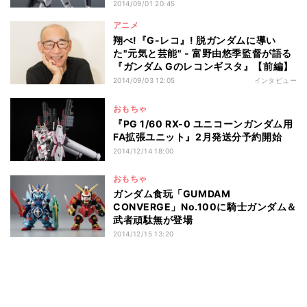
2014/09/01 20:45
アニメ
翔べ!『G-レコ』! 脱ガンダムに導い
た"元気と芸能" - 富野由悠季監督が語る
『ガンダム Gのレコンギスタ』【前編】
2014/09/03 12:05
インタビュー
おもちゃ
『PG 1/60 RX-0 ユニコーンガンダム用
FA拡張ユニット』2月発送分予約開始
2014/12/14 18:00
おもちゃ
ガンダム食玩「GUMDAM
CONVERGE」No.100に騎士ガンダム＆
武者頑駄無が登場
2014/12/15 13:20