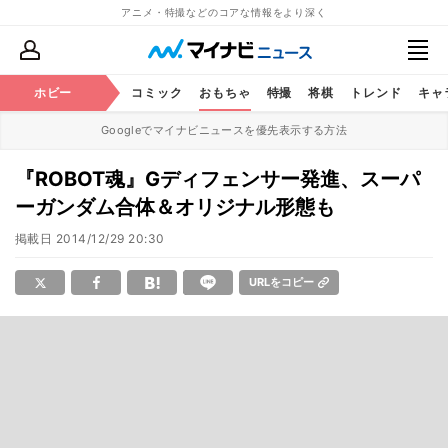
アニメ・特撮などのコアな情報をより深く
アニメ
ホビー
鉄道
コミック
おもちゃ
特撮
将棋
トレンド
キャ
Googleでマイナビニュースを優先表示する方法
『ROBOT魂』Gディフェンサー発進、スーパ
ーガンダム合体＆オリジナル形態も
掲載日
2014/12/29 20:30
URLをコピー