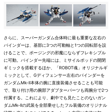
さらに、スーパーガンダム合体時に最も重要な左右の
バインダーは、基部に3つの可動軸と1つの回転部を設
けることで、ポージングの邪魔にならずフレキシブル
に可動。バインダー先端には、ミサイルポッドの開閉
ギミックを搭載するほか、「ROBOT魂」オリジナルギ
ミックとして、Gディフェンサー左右のバインダーを
ガンダムMk-II本体の腕に直接装備させることも可能
で、取り付け用の腕部アダプターパーツも両腕分で2つ
付属する。これにより、劇中でも見たことのないガン
ダムMk-IIの武装を全部乗せしたフル装備のオリジナル